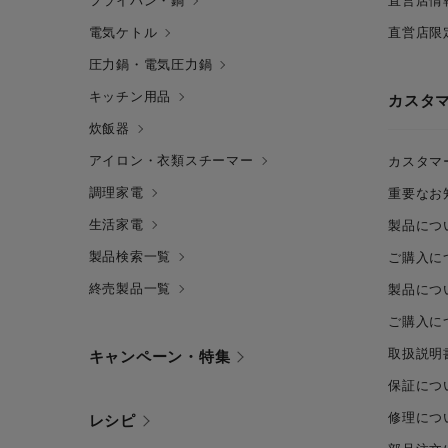
フライパン・鍋
直営店情
電気ケトル
直営店限
圧力鍋・電気圧力鍋
キッチン用品
カスタ
炊飯器
アイロン・衣類スチーマー
カスタマ
調理家電
重要なお
生活家電
製品につ
製品検索一覧
ご購入に
終売製品一覧
製品につ
ご購入に
取扱説明
キャンペーン・特集
保証につ
修理につ
レシピ