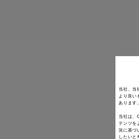
当社、当
より良い
あります
当社は、
テンツを
況に基づ
したいと