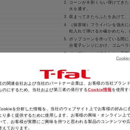
コーンが８割くらい弾けてきた
火を通す。
収まってきたらふたをあけて、
（抹茶味）フライパンを強火に
粒入れて弾けるか確かめたら、
ポップコーンを作っている間に
分電子レンジにかけ、ゴムベラ
ポップコーンができたら、手順
Cook
抹茶パウダーを加えて混ぜ合わ
蔵庫で30分ほど冷やし固める。
（いちご味）いちご味も手順３
ーの代わりにストロベリーパウ
社の関連会社および当社のパートナー企業は、お客様の当社ブラン
（キャラメル味）手順３のポッ
ものにするため、当社および第三者の発行する
Cookie情報
を使用す
に広げておく。
。
フライパンにグラニュー糖と水
Cookieを分析した情報を、当社のウェブサイト上でお客様の好みに
きつね色に色づいてきたら生ク
より多く提供するために使用します。お客様の興味・オンライン上
める。キャラメル色になってき
いて、お客様が実際にご興味を持つと思われる製品のコンテンツや
熱いうちにポップコーンを加え
考えております。