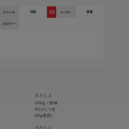
ー
洋風
普通
ジャンル
レベル
ピックアップ
鍋
カロリー
ランキング
電
アウトレット一覧
限定製品
生活家電
キャンペーン・特集
ーナー
品一覧
大さじ２
200g（各味
付けにつき
50g使用）
小さじ１