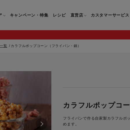
ア
キャンペーン・特集
レシピ
直営店
カスタマーサービス
一覧
カラフルポップコーン（フライパン・鍋）
鍋
よくあるご質問
キッチン用品一覧
キッチン用品
企業情報トップ
直営店情報
お問い合わせ
調理家電一覧
調理家
パン・鍋
製品についてのよくあるご質問
すべてのキッチン用品一覧
すべてのキッチン用品
製品についてのお問い合わ
すべての調理家電一覧
すべての
ティファールについて
直営店限定製品一覧
イパン・鍋
ご購入についてのよくあるご質問
キッチンナイフ(包丁)一覧
キッチンナイフ(包丁)
ご購入についてのお問い合
コーヒーメーカー一覧
コーヒー
ティファールの歴史
フライパン・鍋
ティファール会員に関するよくある
マルチみじん切り器一覧
マルチみじん切り器
ミキサー・ブレンダー一
ミキサー
カラフルポップコ
ご質問
保存容器一覧
保存容器
ハンドブレンダー一覧
ハンドブ
CM・ブランド動画
フライパンで作る自家製カラフルポ
ドリンクウェア一覧
ドリンクウェア
フードプロセッサー一覧
フードプ
めます。
グループセブジャパン
キッチンツール一覧
キッチンツール
卓上IH調理器一覧
卓上IH