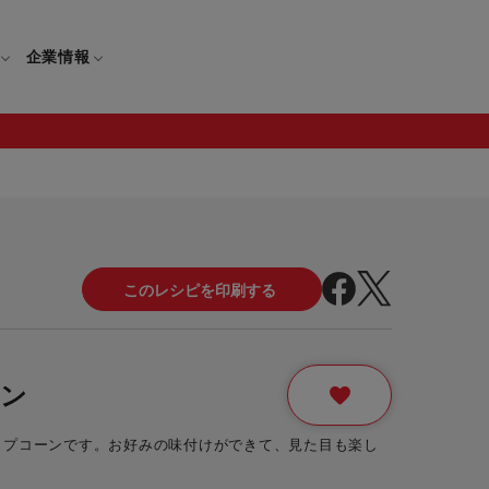
企業情報
電
ギフト
取扱説明書
保証について
せ
調理家電
ギフト・プレゼント特集
修理について
わせ
メーカー
ギフトラッピング対象製品一覧
覧
・ブレンダー
部品注文について
ーン
レンダー
セール
ップコーンです。お好みの味付けができて、見た目も楽し
ロセッサー
セール対象製品一覧
調理器