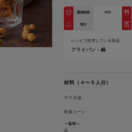
トル
カトラリー一覧
カトラリー
トースター一覧
トースタ
30
分
カスタマーハラスメント
調理時間
電気圧力鍋一覧
電気圧力
について
圧力鍋
塩分
炊飯器一覧
炊飯器
採用情報
生活家電一覧
生活家
・電気圧力鍋
レシピで使用している製品
すべての炊飯器一覧
すべての炊飯器
フライパン・鍋
すべての生活家電一覧
すべての
毛玉クリーナー一覧
毛玉クリ
アイロン・衣類スチーマー一覧
アイロン・衣類スチーマー
加湿器一覧
加湿器
すべてのアイロン・衣類スチーマー
すべてのアイロン・衣類スチーマー
一覧
材料（４〜５人分）
衣類スチーマーアイロン兼用タイプ
終売製
衣類スチーマーアイロン兼用タイプ
(2way)
(2way)一覧
サラダ油
衣類スチーマー専用タイプ(1way)
衣類スチーマー専用タイプ(1way)一
覧
スチームアイロン
乾燥コーン
スチームアイロン一覧
＜塩味＞
塩