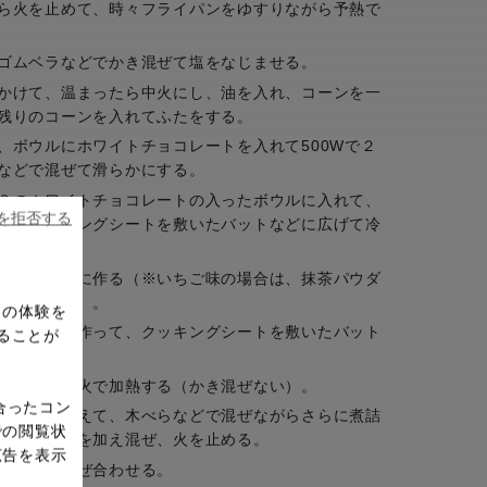
ら火を止めて、時々フライパンをゆすりながら予熱で
ゴムベラなどでかき混ぜて塩をなじませる。
かけて、温まったら中火にし、油を入れ、コーンを一
残りのコーンを入れてふたをする。
、ボウルにホワイトチョコレートを入れて500Wで２
などで混ぜて滑らかにする。
３のホワイトチョコレートの入ったボウルに入れて、
ieを拒否する
せ、クッキングシートを敷いたバットなどに広げて冷
、４と同様に作る（※いちご味の場合は、抹茶パウダ
ダーを使用）。
ドの体験を
プコーンを作って、クッキングシートを敷いたバット
ることが
を入れて中火で加熱する（かき混ぜない）。
合ったコン
リームを加えて、木べらなどで混ぜながらさらに煮詰
での閲覧状
たらバターを加え混ぜ、火を止める。
広告を表示
て手早く混ぜ合わせる。