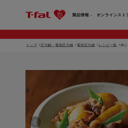
製品情報
オンラインスト
トップ
圧力鍋・電気圧力鍋
電気圧力鍋
レシピ一覧
肉じ
フライパン・鍋一覧
カスタマーサービストップ
フライパン・
すべてのフライパン・鍋一覧
すべてのフライ
重要なお知らせ
取っ手つきフライパン・鍋一覧
取っ手つきフラ
取っ手のとれるフライパン・鍋一覧
取っ手のとれる
電気ケトル一覧
電気ケトル