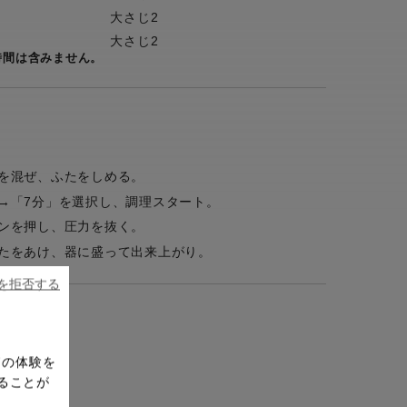
大さじ2
大さじ2
時間は含みません。
を混ぜ、ふたをしめる。
→「7分」を選択し、調理スタート。
ンを押し、圧力を抜く。
たをあけ、器に盛って出来上がり。
ieを拒否する
ドの体験を
ることが