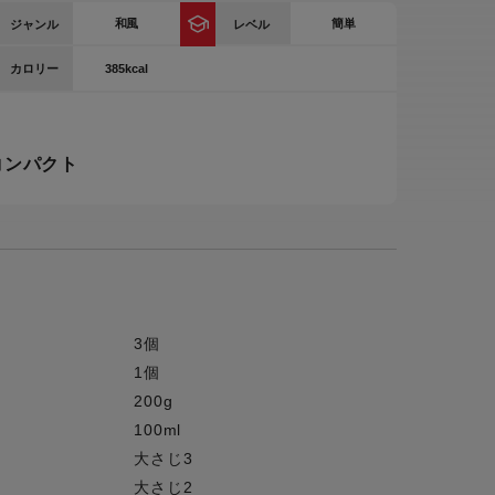
和風
簡単
ジャンル
レベル
ー
ピックアップ
鍋
385kcal
カロリー
ランキング
電
アウトレット一覧
コンパクト
限定製品
生活家電
キャンペーン・特集
ーナー
品一覧
3個
1個
200g
100ml
大さじ3
大さじ2