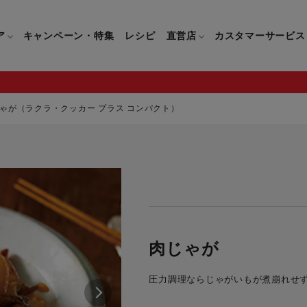
ア
キャンペーン・特集
レシピ
直営店
カスタマーサービス
ゃが（ラクラ・クッカー プラス コンパクト）
鍋
よくあるご質問
キッチン用品一覧
キッチン用品
企業情報トップ
直営店情報
お問い合わせ
調理家電一覧
調理家
パン・鍋
製品についてのよくあるご質問
すべてのキッチン用品一覧
すべてのキッチン用品
製品についてのお問い合わ
すべての調理家電一覧
すべての
ティファールについて
直営店限定製品一覧
イパン・鍋
ご購入についてのよくあるご質問
キッチンナイフ(包丁)一覧
キッチンナイフ(包丁)
ご購入についてのお問い合
コーヒーメーカー一覧
コーヒー
ティファールの歴史
フライパン・鍋
ティファール会員に関するよくある
マルチみじん切り器一覧
マルチみじん切り器
ミキサー・ブレンダー一
ミキサー
肉じゃが
ご質問
保存容器一覧
保存容器
ハンドブレンダー一覧
ハンドブ
CM・ブランド動画
圧力調理ならじゃがいもが煮崩れせ
ドリンクウェア一覧
ドリンクウェア
フードプロセッサー一覧
フードプ
グループセブジャパン
キッチンツール一覧
キッチンツール
卓上IH調理器一覧
卓上IH