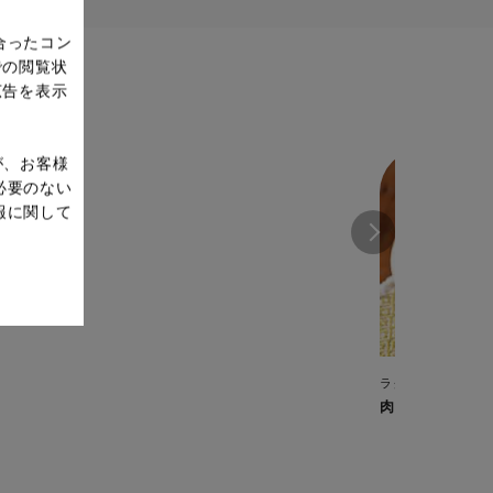
合ったコン
での閲覧状
広告を表示
が、お客様
必要のない
報に関して
ラクラ・クッカー 
肉じゃが