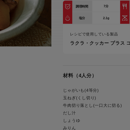
トル
7
分
調理時間
カトラリー一覧
カトラリー
トースター一覧
トースタ
カスタマーハラスメント
電気圧力鍋一覧
電気圧力
2.1g
塩分
について
圧力鍋
炊飯器一覧
炊飯器
レシピで使用している製品
採用情報
生活家電一覧
生活家
・電気圧力鍋
すべての炊飯器一覧
すべての炊飯器
ラクラ・クッカー プラス 
すべての生活家電一覧
すべての
毛玉クリーナー一覧
毛玉クリ
アイロン・衣類スチーマー一覧
アイロン・衣類スチーマー
加湿器一覧
加湿器
材料（4人分）
すべてのアイロン・衣類スチーマー
すべてのアイロン・衣類スチーマー
一覧
衣類スチーマーアイロン兼用タイプ
終売製
衣類スチーマーアイロン兼用タイプ
(2way)
じゃがいも(4等分)
(2way)一覧
玉ねぎ(くし切り)
衣類スチーマー専用タイプ(1way)
衣類スチーマー専用タイプ(1way)一
牛肉切り落とし(一口大に切る)
覧
スチームアイロン
だし汁
スチームアイロン一覧
しょうゆ
みりん