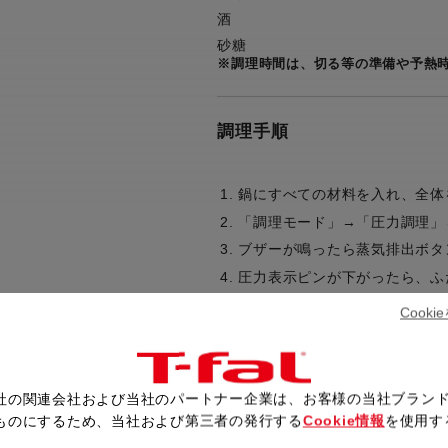
酒
砂糖
※調理時間は、切る等の準備や予熱
調理手順
鍋にすべての材料を入れ、全体
「調理モード」→「圧力調理」
ブザーが鳴ったら蒸気排出ボタ
圧力表示ピンが下がったら、ふ
Cook
レシピ一覧へ戻る
社の関連会社および当社のパートナー企業は、お客様の当社ブラン
ものにするため、当社および第三者の発行する
Cookie情報
を使用す
。