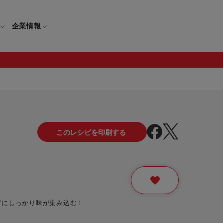
企業情報
電
ギフト
取扱説明書
保証について
せ
調理家電
ギフト・プレゼント特集
修理について
わせ
メーカー
ギフトラッピング対象製品一覧
覧
・ブレンダー
部品注文について
レンダー
セール
ずにしっかり味が染み込む！
ロセッサー
セール対象製品一覧
調理器