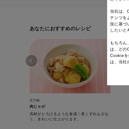
当社は、
テンツを
況に基づ
あなたにおすすめのレシピ
したいと
もちろん
は、どの
Cook
は、当社
圧力鍋
肉じゃが
具材がとろけるような食感！煮くずれも少な
く、きれいに仕上がります。