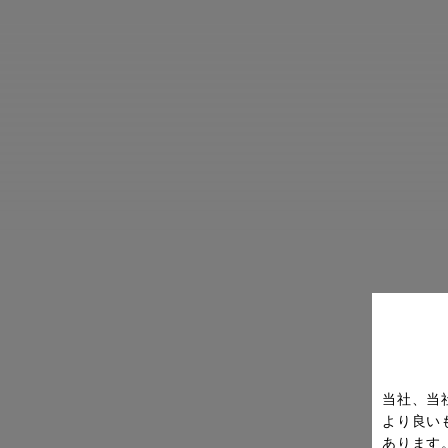
当社、当
より良い
あります