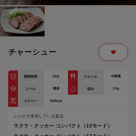
チャーシュー
30
分
中華風
調理時間
ジャンル
簡単
3.5g
レベル
塩分
509kcal
カロリー
レシピで使用している製品
ラクラ・クッカー コンパクト（10モード）