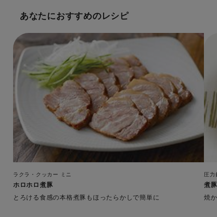
あなたにおすすめのレシピ
ラクラ・クッカー ミニ
圧力
ホロホロ煮豚
煮
とろける食感の本格煮豚もほったらかしで簡単に
焼か