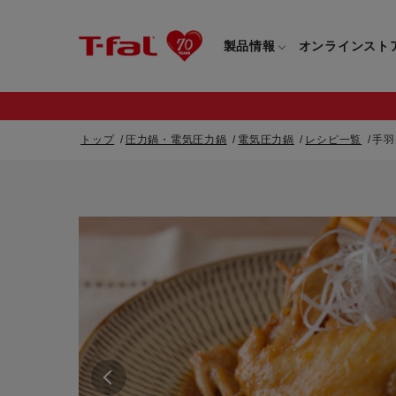
製品情報
オンラインスト
トップ
圧力鍋・電気圧力鍋
電気圧力鍋
レシピ一覧
手羽
フライパン・鍋一覧
カスタマーサービストップ
フライパン・
すべてのフライパン・鍋一覧
すべてのフライ
重要なお知らせ
取っ手つきフライパン・鍋一覧
取っ手つきフラ
取っ手のとれるフライパン・鍋一覧
取っ手のとれる
電気ケトル一覧
電気ケトル