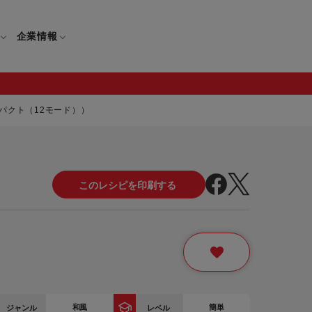
企業情報
パクト（12モード））
電
ギフト
取扱説明書
保証について
せ
調理家電
ギフト・プレゼント特集
修理について
わせ
メーカー
ギフトラッピング対象製品一覧
覧
・ブレンダー
部品注文について
レンダー
セール
ロセッサー
セール対象製品一覧
調理器
和風
簡単
ジャンル
レベル