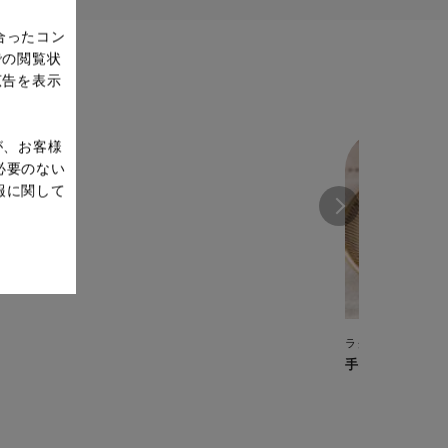
合ったコン
での閲覧状
広告を表示
が、お客様
必要のない
報に関して
ラクラ・クッカー 
手羽先黒酢煮