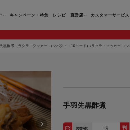
ア
キャンペーン・特集
レシピ
直営店
カスタマーサービス
先黒酢煮（ラクラ・クッカー コンパクト（10モード）/ラクラ・クッカー コン
鍋
よくあるご質問
キッチン用品一覧
キッチン用品
企業情報トップ
直営店情報
お問い合わせ
調理家電一覧
調理家
パン・鍋
製品についてのよくあるご質問
すべてのキッチン用品一覧
すべてのキッチン用品
製品についてのお問い合わ
すべての調理家電一覧
すべての
ティファールについて
直営店限定製品一覧
イパン・鍋
ご購入についてのよくあるご質問
キッチンナイフ(包丁)一覧
キッチンナイフ(包丁)
ご購入についてのお問い合
コーヒーメーカー一覧
コーヒー
ティファールの歴史
フライパン・鍋
ティファール会員に関するよくある
マルチみじん切り器一覧
マルチみじん切り器
ミキサー・ブレンダー一
ミキサー
手羽先黒酢煮
ご質問
保存容器一覧
保存容器
ハンドブレンダー一覧
ハンドブ
CM・ブランド動画
ドリンクウェア一覧
ドリンクウェア
フードプロセッサー一覧
フードプ
グループセブジャパン
キッチンツール一覧
キッチンツール
卓上IH調理器一覧
卓上IH
5
分
調理時間