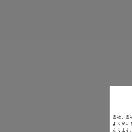
当社、当
より良い
あります