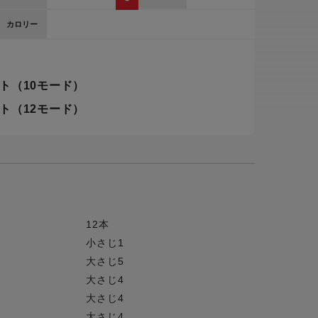
ー
カロリー
ピックアップ
鍋
ランキング
ト（10モード）
電
アウトレット一覧
ト（12モード）
限定製品
生活家電
キャンペーン・特集
ーナー
品一覧
12本
小さじ1
大さじ5
大さじ4
大さじ4
大さじ4