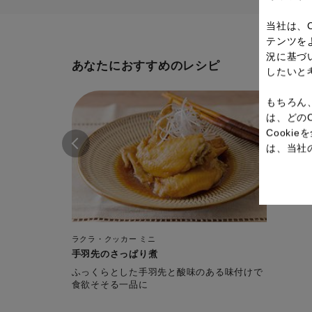
当社は、
テンツを
況に基づ
あなたにおすすめのレシピ
したいと
もちろん
は、どの
Cook
は、当社
ラクラ・クッカー ミニ
手羽先のさっぱり煮
ふっくらとした手羽先と酸味のある味付けで
食欲そそる一品に