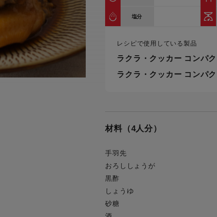
トル
カトラリー一覧
カトラリー
トースター一覧
トースタ
塩分
カスタマーハラスメント
電気圧力鍋一覧
電気圧力
について
圧力鍋
レシピで使用している製品
炊飯器一覧
炊飯器
採用情報
ラクラ・クッカー コンパク
生活家電一覧
生活家
・電気圧力鍋
すべての炊飯器一覧
すべての炊飯器
ラクラ・クッカー コンパク
すべての生活家電一覧
すべての
毛玉クリーナー一覧
毛玉クリ
アイロン・衣類スチーマー一覧
アイロン・衣類スチーマー
加湿器一覧
加湿器
すべてのアイロン・衣類スチーマー
すべてのアイロン・衣類スチーマー
材料（4人分）
一覧
衣類スチーマーアイロン兼用タイプ
終売製
衣類スチーマーアイロン兼用タイプ
(2way)
手羽先
(2way)一覧
衣類スチーマー専用タイプ(1way)
おろししょうが
衣類スチーマー専用タイプ(1way)一
黒酢
覧
スチームアイロン
しょうゆ
スチームアイロン一覧
砂糖
酒