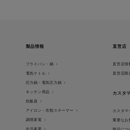
製品情報
直営店
フライパン・鍋
直営店情
電気ケトル
直営店限
圧力鍋・電気圧力鍋
キッチン用品
カスタ
炊飯器
アイロン・衣類スチーマー
カスタマ
調理家電
重要なお
生活家電
製品につ