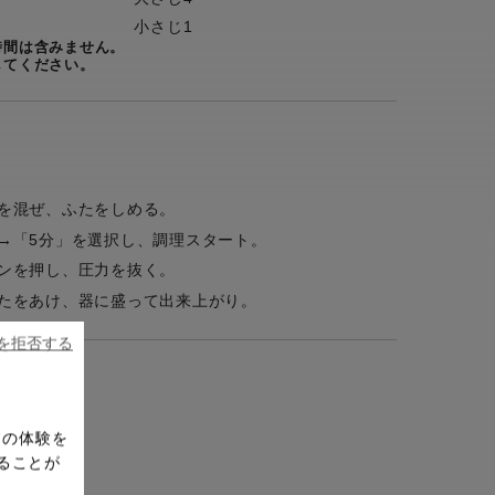
小さじ1
時間は含みません。
してください。
を混ぜ、ふたをしめる。
→「5分」を選択し、調理スタート。
ンを押し、圧力を抜く。
たをあけ、器に盛って出来上がり。
ieを拒否する
ドの体験を
ることが