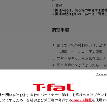
片栗粉
※調理時間は、切る等の準備や予熱
※調理時間はお好みにあわせて調整
調理手順
鍋にすべての材料をいれ、全体
「調理モード」→「圧力調理」
ブザーが鳴ったら蒸気排出ボタ
圧力表示ピンが下がったら、ふ
Cook
レシピ一覧へ戻る
社の関連会社および当社のパートナー企業は、お客様の当社ブラン
ものにするため、当社および第三者の発行する
Cookie情報
を使用す
。