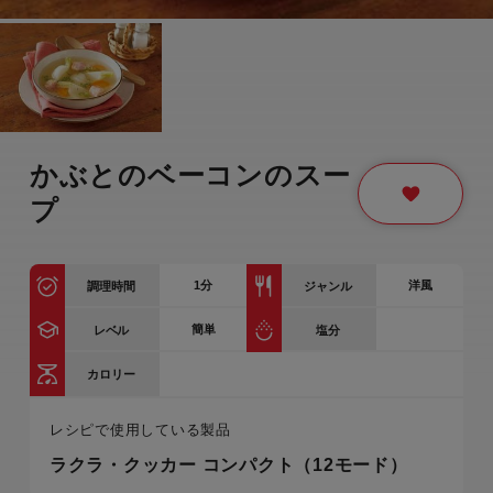
かぶとのベーコンのスー
プ
1
分
洋風
調理時間
ジャンル
簡単
レベル
塩分
カロリー
レシピで使用している製品
ラクラ・クッカー コンパクト（12モード）