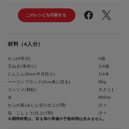
材料（4人分）
かぶ(4等分)
4個
玉ねぎ(薄切り)
1/4個
にんじん(5mm半月切り)
1/4本
ベーコンブロック(2cm角に切る)
80g
コンソメ(顆粒)
大さじ1
水
800ml
かぶの葉(みじん切り仕上げ用)
少々
塩 こしょう(仕上げ用)
少々
※調理時間は、切る等の準備や予熱時間は含みません。