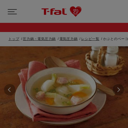
トップ
圧力鍋・電気圧力鍋
電気圧力鍋
レシピ一覧
かぶとのベーコ