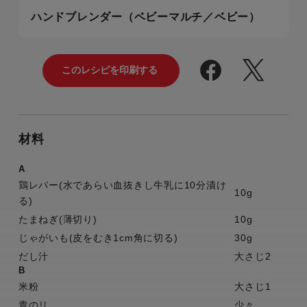
ハンドブレンダー（ベビーマルチ／ベビー）
材料
A
鶏レバー(水であらい血抜きし牛乳に10分漬け
10g
る)
たまねぎ(薄切り)
10g
じゃがいも(皮をむき1cm角に切る)
30g
だし汁
大さじ2
B
米粉
大さじ1
青のリ
少々