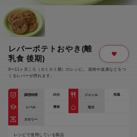
レバーポテトおやき(離
乳食 後期)
9〜11ヶ月ころ（カミカミ期）のレシピ。 筋肉や血液などをつ
くるレバーが摂れます。
25
分
和風
調理時間
ジャンル
簡単
レベル
塩分
カロリー
レシピで使用している製品