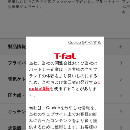
冷凍したいちごをアイスクラッシャーで砕いた、フルーティー
プ
な簡単ジェラート。
ん
材
Cookieを拒否する
製品情報
フライパン・鍋
当社、当社の関連会社および当社の
パートナー企業は、お客様の当社ブ
ランドの体験をより良いものにする
電気ケトル
ため、当社および第三者の発行する
C
ookie情報
を使用することがありま
す。
圧力鍋・電気圧力鍋
当社は、Cookieを分析した情報を、
キッチン用品
当社のウェブサイト上でお客様の好
みに合ったコンテンツをより多く提
供するために使用します。お客様の
炊飯器