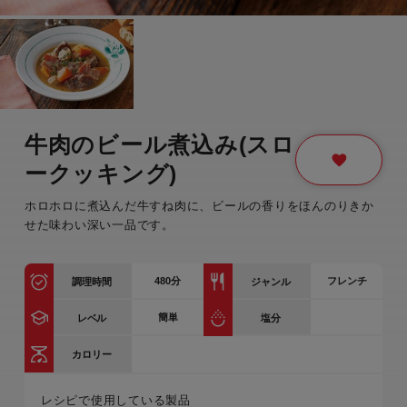
牛肉のビール煮込み(スロ
ークッキング)
ホロホロに煮込んだ牛すね肉に、ビールの香りをほんのりきか
せた味わい深い一品です。
480
分
フレンチ
調理時間
ジャンル
簡単
レベル
塩分
カロリー
レシピで使用している製品