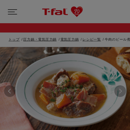
トップ
圧力鍋・電気圧力鍋
電気圧力鍋
レシピ一覧
牛肉のビール煮