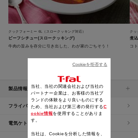
クックフォーミー 6L（スロークッキング対応）
クッ
ビーフシチュー(スロークッキング)
煮込
牛肉の旨みを存分に引き出した、わが家のごちそう！
コ
Cookieを拒否する
当社、当社の関連会社および当社の
製品情報
パートナー企業は、お客様の当社ブ
ランドの体験をより良いものにする
フライパン・鍋
ため、当社および第三者の発行する
C
ookie情報
を使用することがありま
す。
電気ケトル
当社は、Cookieを分析した情報を、