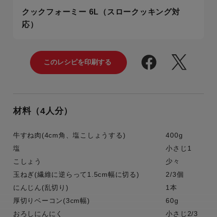
クックフォーミー 6L（スロークッキング対
応）
材料（4人分）
牛すね肉(4cm角、塩こしょうする)
400g
塩
小さじ1
こしょう
少々
玉ねぎ(繊維に逆らって1.5cm幅に切る)
2/3個
にんじん(乱切り)
1本
厚切りベーコン(3cm幅)
60g
おろしにんにく
小さじ2/3