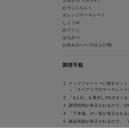
玉ねぎ(すりおろす)
おろしにんにく
オレンジマーマレード
しょうゆ
白ワイン
はちみつ
お好みのハーブ(仕上げ用)
調理手順
クックフォーミーに鍋をセット
→「スペアリブのマーマレード
「4人分」を選択しOKボタンを
調理時間が表示されるので、O
「下準備」の一覧が表示される
確認画面が表示されるので、「