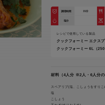
トル
カトラリー一覧
カトラリー
トースター一覧
トースタ
カスタマーハラスメント
15
分
調理時間
電気圧力鍋一覧
電気圧力
について
圧力鍋
塩分
炊飯器一覧
炊飯器
採用情報
生活家電一覧
生活家
・電気圧力鍋
すべての炊飯器一覧
すべての炊飯器
レシピで使用している製品
クックフォーミー エクスプ
すべての生活家電一覧
すべての
クックフォーミー 6L（25
毛玉クリーナー一覧
毛玉クリ
アイロン・衣類スチーマー一覧
アイロン・衣類スチーマー
加湿器一覧
加湿器
すべてのアイロン・衣類スチーマー
すべてのアイロン・衣類スチーマー
一覧
衣類スチーマーアイロン兼用タイプ
終売製
衣類スチーマーアイロン兼用タイプ
(2way)
材料（4人分 ※2人・6人分
(2way)一覧
衣類スチーマー専用タイプ(1way)
衣類スチーマー専用タイプ(1way)一
スペアリブ(塩、こしょうをすりこ
覧
スチームアイロン
塩
スチームアイロン一覧
こしょう