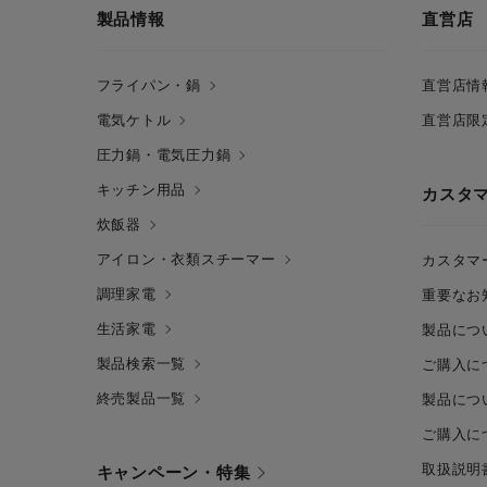
製品情報
直営店
フライパン・鍋
直営店情
電気ケトル
直営店限
圧力鍋・電気圧力鍋
キッチン用品
カスタ
炊飯器
アイロン・衣類スチーマー
カスタマ
調理家電
重要なお
生活家電
製品につ
製品検索一覧
ご購入に
終売製品一覧
製品につ
ご購入に
取扱説明
キャンペーン・特集