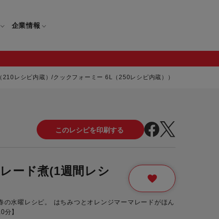
企業情報
10レシピ内蔵）/クックフォーミー 6L（250レシピ内蔵））
電
ギフト
取扱説明書
保証について
せ
調理家電
ギフト・プレゼント特集
修理について
わせ
メーカー
ギフトラッピング対象製品一覧
レード煮(1週間レシ
覧
・ブレンダー
部品注文について
レンダー
セール
ロセッサー
・春の水曜レシピ。 はちみつとオレンジマーマレードがほん
セール対象製品一覧
0分】
調理器