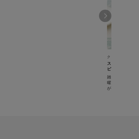
クックフォーミー 3
スペアリブのマ
ピ・春）
雑誌「ESSE」
曜レシピ。 は
がほんのり甘くて美味し
0分】