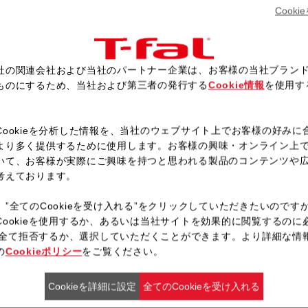
肉に塩、こしょうをすりこむ。
Cook
ハーブ以外の材料をなべに入れ
確認画面が表示されるので、「
フタを閉めて固定し、予熱が完
社の関連会社および当社のパートナー企業は、お客様の当社ブラン
ブザーが鳴ったら、お好みのハ
ものにするため、当社および第三者の発行する
Cookie情報
を使用す
。
Cookieを分析した情報を、当社のウェブサイト上でお客様の好みに
より多く提供するために使用します。お客様の興味・オンライン上
レシピ一覧へ戻る
いて、お客様が実際にご興味を持つと思われる製品のコンテンツや
考えております。
、”全てのCookieを受け入れる”をクリックしていただきたいのです
Cookieを使用するか、あるいは当社サイトを効果的に閲覧するのに
ieを全て拒否するか、選択していただくことができます。より詳細な情
の
Cookieポリシー
をご覧ください。
Cookieを詳細に設定
全てのCookieを受け入れる