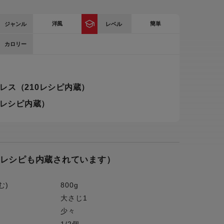
ー
洋風
簡単
ジャンル
ピックアップ
レベル
鍋
カロリー
ランキング
電
アウトレット一覧
限定製品
レス（210レシピ内蔵）
生活家電
キャンペーン・特集
0レシピ内蔵）
ーナー
品一覧
のレシピも内蔵されています）
む)
800g
大さじ1
少々