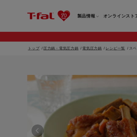
製品情報
オンラインスト
トップ
圧力鍋・電気圧力鍋
電気圧力鍋
レシピ一覧
スペ
フライパン・鍋一覧
カスタマーサービストップ
フライパン・
すべてのフライパン・鍋一覧
すべてのフライ
重要なお知らせ
取っ手つきフライパン・鍋一覧
取っ手つきフラ
取っ手のとれるフライパン・鍋一覧
取っ手のとれる
電気ケトル一覧
電気ケトル