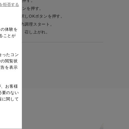
OKボタンを押す。
ieを拒否する
る。OKボタンを押す。
はい」を選択しOKボタンを押す。
了したら圧力調理スタート。
ドの体験を
ーブを添え、召し上がれ。
ることが
合ったコン
での閲覧状
広告を表示
が、お客様
必要のない
報に関して