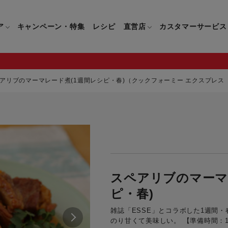
ア
キャンペーン・特集
レシピ
直営店
カスタマーサービス
アリブのマーマレード煮(1週間レシピ・春)（クックフォーミー エクスプレス（2
鍋
よくあるご質問
キッチン用品一覧
キッチン用品
企業情報トップ
直営店情報
お問い合わせ
調理家電一覧
調理家
パン・鍋
製品についてのよくあるご質問
すべてのキッチン用品一覧
すべてのキッチン用品
製品についてのお問い合わ
すべての調理家電一覧
すべての
ティファールについて
直営店限定製品一覧
イパン・鍋
ご購入についてのよくあるご質問
キッチンナイフ(包丁)一覧
キッチンナイフ(包丁)
ご購入についてのお問い合
コーヒーメーカー一覧
コーヒー
ティファールの歴史
スペアリブのマーマ
フライパン・鍋
ティファール会員に関するよくある
マルチみじん切り器一覧
マルチみじん切り器
ミキサー・ブレンダー一
ミキサー
ご質問
ピ・春)
保存容器一覧
保存容器
ハンドブレンダー一覧
ハンドブ
CM・ブランド動画
ドリンクウェア一覧
ドリンクウェア
フードプロセッサー一覧
フードプ
雑誌「ESSE」とコラボした1週間
のり甘くて美味しい。 【準備時間：1
グループセブジャパン
キッチンツール一覧
キッチンツール
卓上IH調理器一覧
卓上IH