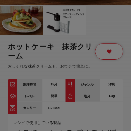
ホットケーキ 抹茶クリ
ーム
おしゃれな抹茶クリームも、おウチで簡単に。
15
分
洋風
調理時間
ジャンル
簡単
1.4g
レベル
塩分
1175kcal
カロリー
レシピで使用している製品