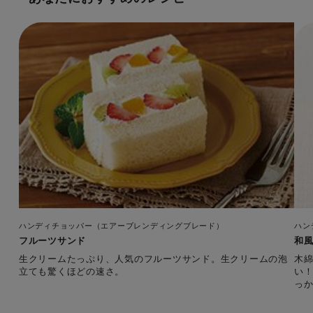
ハンディチョッパー（エアーブレンディングブレード）
ハン
フルーツサンド
和
生クリームたっぷり、人気のフルーツサンド。生クリームの泡
木
立ても驚くほどの速さ。
い
っ
時