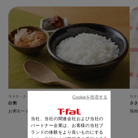
ラクラ・クッカー プラス コンパクト
ラク
Cookieを拒否する
白粥
さ
お粥モードを使えば簡単に、ふっくらなめらかに。
鶏
当社、当社の関連会社および当社の
パートナー企業は、お客様の当社ブ
ランドの体験をより良いものにする