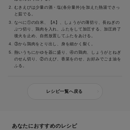
むきえびは少量の酒・塩(各分量外)を加えた熱湯でさっ
と茹でる。
なべに①の白米、【A】、しょうがの薄切り、長ねぎの
ぶつ切り、鶏肉を入れ、ふたをして加圧する、加圧終了
後火を止め、自然放置してふたをあける。
③から鶏肉をとり出し、身を細かく裂く。
熱いうちにかゆを器に盛り、④の鶏肉、しょうがとねぎ
のせん切り、②のえび、香菜をのせ、お好みでごま油を
ふる。
レシピ一覧へ戻る
あなたにおすすめのレシピ