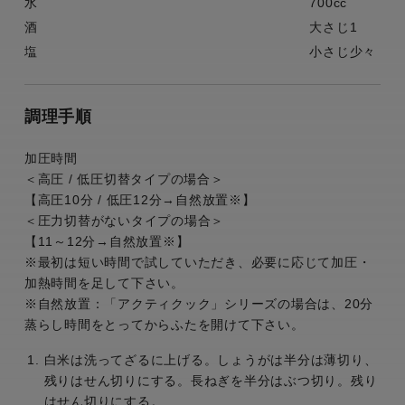
水
700cc
酒
大さじ1
塩
小さじ少々
調理手順
加圧時間
＜高圧 / 低圧切替タイプの場合＞
【高圧10分 / 低圧12分→自然放置※】
＜圧力切替がないタイプの場合＞
【11～12分→自然放置※】
※最初は短い時間で試していただき、必要に応じて加圧・
加熱時間を足して下さい。
※自然放置：「アクティクック」シリーズの場合は、20分
蒸らし時間をとってからふたを開けて下さい。
白米は洗ってざるに上げる。しょうがは半分は薄切り、
残りはせん切りにする。長ねぎを半分はぶつ切り。残り
はせん切りにする。