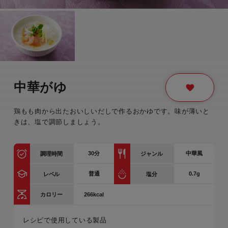
中華がゆ
鶏もも肉から出たおいしいだしで作るおかゆです。味が薄いと
きは、塩で調節しましょう。
30
分
中華風
調理時間
ジャンル
普通
0.7g
レベル
塩分
266kcal
カロリー
レシピで使用している製品