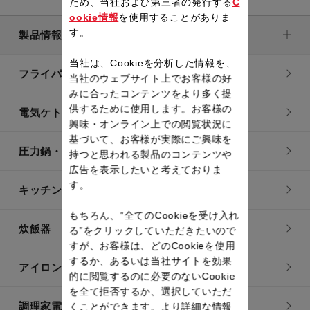
ため、当社および第三者の発行する
C
ookie情報
を使用することがありま
す。
製品情報
当社は、Cookieを分析した情報を、
フライパン・鍋
当社のウェブサイト上でお客様の好
みに合ったコンテンツをより多く提
供するために使用します。お客様の
電気ケトル
興味・オンライン上での閲覧状況に
基づいて、お客様が実際にご興味を
圧力鍋・電気圧力鍋
持つと思われる製品のコンテンツや
広告を表示したいと考えておりま
す。
キッチン用品
もちろん、”全てのCookieを受け入れ
炊飯器
る”をクリックしていただきたいので
すが、お客様は、どのCookieを使用
するか、あるいは当社サイトを効果
アイロン・衣類スチーマー
的に閲覧するのに必要のないCookie
を全て拒否するか、選択していただ
調理家電
くことができます。より詳細な情報