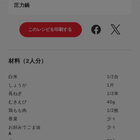
圧力鍋
材料（2人分）
白米
1/2合
しょうが
1片
長ねぎ
1/2本
むきえび
40g
鶏もも肉
1/2枚
香菜
少々
お好みでごま油
少々
A