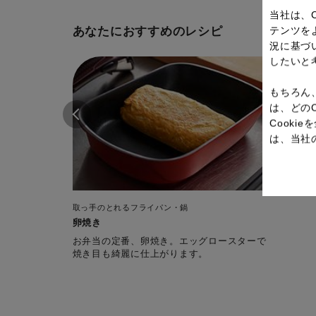
当社は、
テンツを
あなたにおすすめのレシピ
況に基づ
したいと
もちろん
は、どの
Cook
は、当社
取っ手のとれるフライパン・鍋
卵焼き
お弁当の定番、卵焼き。エッグロースターで
焼き目も綺麗に仕上がります。