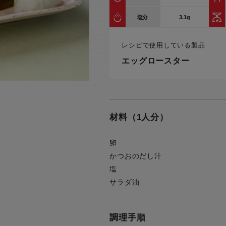
トル
カトラリー一覧
カトラリー
トースター一覧
トースタ
3.1g
塩分
カスタマーハラスメント
電気圧力鍋一覧
電気圧力
について
圧力鍋
レシピで使用している製品
炊飯器一覧
炊飯器
採用情報
エッグロースター
生活家電一覧
生活家
・電気圧力鍋
すべての炊飯器一覧
すべての炊飯器
すべての生活家電一覧
すべての
毛玉クリーナー一覧
毛玉クリ
アイロン・衣類スチーマー一覧
アイロン・衣類スチーマー
材料（1人分）
加湿器一覧
加湿器
すべてのアイロン・衣類スチーマー
すべてのアイロン・衣類スチーマー
一覧
卵
衣類スチーマーアイロン兼用タイプ
終売製
衣類スチーマーアイロン兼用タイプ
(2way)
かつおのだし汁
(2way)一覧
塩
衣類スチーマー専用タイプ(1way)
衣類スチーマー専用タイプ(1way)一
サラダ油
覧
スチームアイロン
スチームアイロン一覧
調理手順