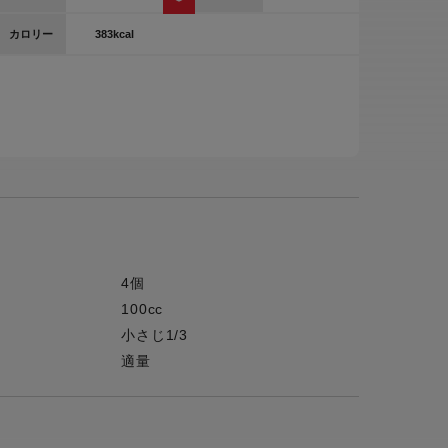
ー
383kcal
カロリー
ピックアップ
鍋
ランキング
電
アウトレット一覧
限定製品
生活家電
キャンペーン・特集
ーナー
4個
品一覧
100cc
小さじ1/3
適量