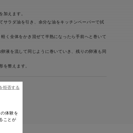
を加えます。
てサラダ油を引き、余分な油をキッチンペーパーで拭
げ、軽く全体をかき混ぜて半熟になったら手前へと巻いて
3の卵液を流して同じように巻いていき、残りの卵液も同
形を整えます。
ieを拒否する
ドの体験を
ることが