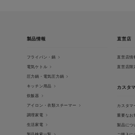
製品情報
直営店
フライパン・鍋
直営店情
電気ケトル
直営店限
圧力鍋・電気圧力鍋
キッチン用品
カスタ
炊飯器
アイロン・衣類スチーマー
カスタマ
調理家電
重要なお
生活家電
製品につ
製品検索一覧
ご購入に