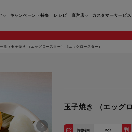
ア
キャンペーン・特集
レシピ
直営店
カスタマーサービス
一覧
玉子焼き （エッグロースター）（エッグロースター）
鍋
よくあるご質問
キッチン用品一覧
キッチン用品
企業情報トップ
直営店情報
お問い合わせ
調理家電一覧
調理家
パン・鍋
製品についてのよくあるご質問
すべてのキッチン用品一覧
すべてのキッチン用品
製品についてのお問い合わ
すべての調理家電一覧
すべての
ティファールについて
直営店限定製品一覧
イパン・鍋
ご購入についてのよくあるご質問
キッチンナイフ(包丁)一覧
キッチンナイフ(包丁)
ご購入についてのお問い合
コーヒーメーカー一覧
コーヒー
ティファールの歴史
フライパン・鍋
ティファール会員に関するよくある
マルチみじん切り器一覧
マルチみじん切り器
ミキサー・ブレンダー一
ミキサー
玉子焼き （エッグ
ご質問
保存容器一覧
保存容器
ハンドブレンダー一覧
ハンドブ
CM・ブランド動画
ドリンクウェア一覧
ドリンクウェア
フードプロセッサー一覧
フードプ
グループセブジャパン
キッチンツール一覧
キッチンツール
卓上IH調理器一覧
卓上IH
15
分
調理時間