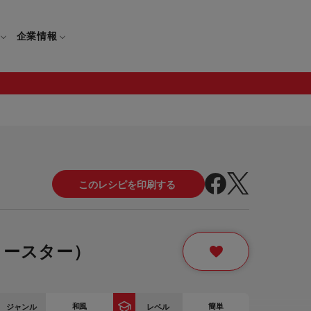
企業情報
電
ギフト
取扱説明書
保証について
せ
調理家電
ギフト・プレゼント特集
修理について
わせ
メーカー
ギフトラッピング対象製品一覧
覧
・ブレンダー
部品注文について
ロースター）
レンダー
セール
ロセッサー
セール対象製品一覧
調理器
和風
簡単
ジャンル
レベル