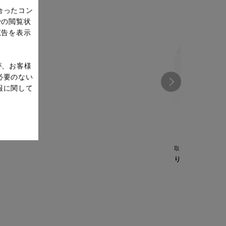
合ったコン
での閲覧状
広告を表示
が、お客様
必要のない
報に関して
取っ手のとれるフ
りんごのケーキ