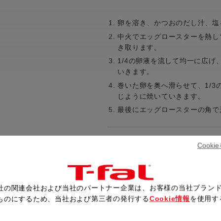
卵を溶き、かつおのだし汁、塩
中火でエッグロースターを熱し
き取ります。
1/4の卵液を流して均一に広
いきます。
巻いた卵を奥へ滑らせて、1/
じように焼いていきます。
最後にエッグロースターの角で
Cook
レシピ一覧へ戻る
社の関連会社および当社のパートナー企業は、お客様の当社ブラン
ものにするため、当社および第三者の発行する
Cookie情報
を使用す
。