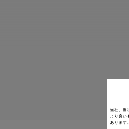
当社、当
より良い
あります