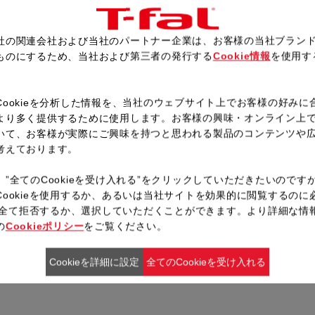
②にトマトとタイムをのせて、
してふたをあける。
社の関連会社および当社のパートナー企業は、お客様の当社ブラン
ものにするため、当社および第三者の発行する
Cookie情報
を使用す
。
レシピ一覧へ戻る
Cookieを分析した情報を、当社のウェブサイト上でお客様の好みに
より多く提供するために使用します。お客様の興味・オンライン上
いて、お客様が実際にご興味を持つと思われる製品のコンテンツや
考えております。
、”全てのCookieを受け入れる”をクリックしていただきたいのです
Cookieを使用するか、あるいは当社サイトを効果的に閲覧するのに
ieを全て拒否するか、選択していただくことができます。より詳細な情
の
Cookieポリシー
をご覧ください。
Cookieを詳細に設定
全てのCookieを受け入れる