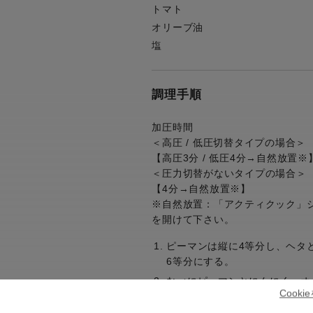
トマト
オリーブ油
塩
調理手順
加圧時間
＜高圧 / 低圧切替タイプの場合＞
【高圧3分 / 低圧4分→自然放置※
＜圧力切替がないタイプの場合＞
【4分→自然放置※】
※自然放置：「アクティクック」
を開けて下さい。
ピーマンは縦に4等分し、ヘタ
6等分にする。
なべにピーマンとにんにく、オ
Cook
んにくの香りが出るまで炒め、