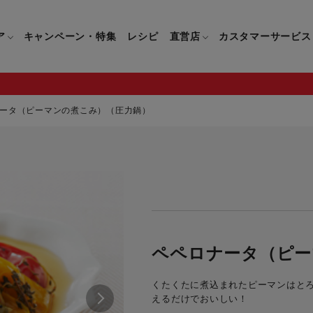
ア
キャンペーン・特集
レシピ
直営店
カスタマーサービス
ータ（ピーマンの煮こみ）（圧力鍋）
鍋
よくあるご質問
キッチン用品一覧
キッチン用品
企業情報トップ
直営店情報
お問い合わせ
調理家電一覧
調理家
パン・鍋
製品についてのよくあるご質問
すべてのキッチン用品一覧
すべてのキッチン用品
製品についてのお問い合わ
すべての調理家電一覧
すべての
ティファールについて
直営店限定製品一覧
イパン・鍋
ご購入についてのよくあるご質問
キッチンナイフ(包丁)一覧
キッチンナイフ(包丁)
ご購入についてのお問い合
コーヒーメーカー一覧
コーヒー
ティファールの歴史
フライパン・鍋
ティファール会員に関するよくある
マルチみじん切り器一覧
マルチみじん切り器
ミキサー・ブレンダー一
ミキサー
ペペロナータ（ピー
ご質問
保存容器一覧
保存容器
ハンドブレンダー一覧
ハンドブ
CM・ブランド動画
くたくたに煮込まれたピーマンはとろ
ドリンクウェア一覧
ドリンクウェア
フードプロセッサー一覧
フードプ
えるだけでおいしい！
グループセブジャパン
キッチンツール一覧
キッチンツール
卓上IH調理器一覧
卓上IH