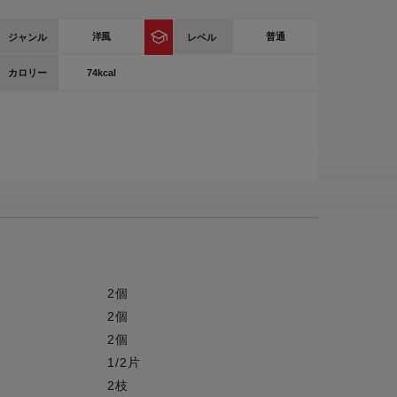
ー
洋風
普通
ジャンル
レベル
ピックアップ
鍋
74kcal
カロリー
ランキング
電
アウトレット一覧
限定製品
生活家電
キャンペーン・特集
ーナー
品一覧
2個
2個
2個
1/2片
2枝