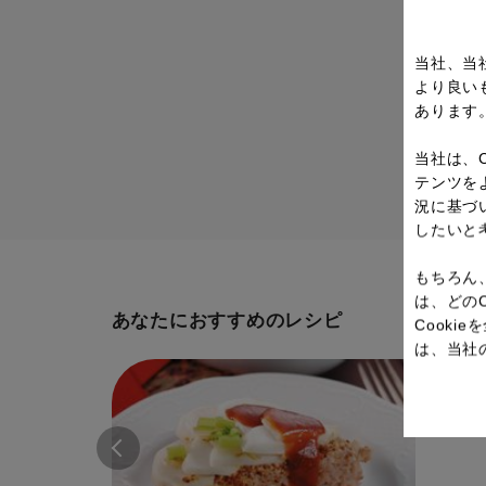
当社、当
より良い
あります
当社は、
テンツを
況に基づ
したいと
もちろん
は、どの
あなたにおすすめのレシピ
Cook
は、当社