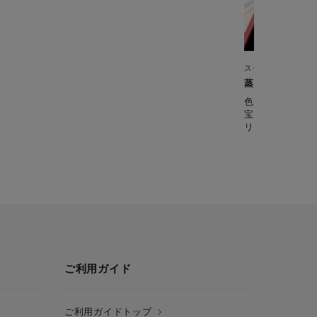
スチームクッカー
蒸し寿司
色とりどりに具
宝寿司。 お祝
リです。
ご利用ガイド
ご利用ガイドトップ