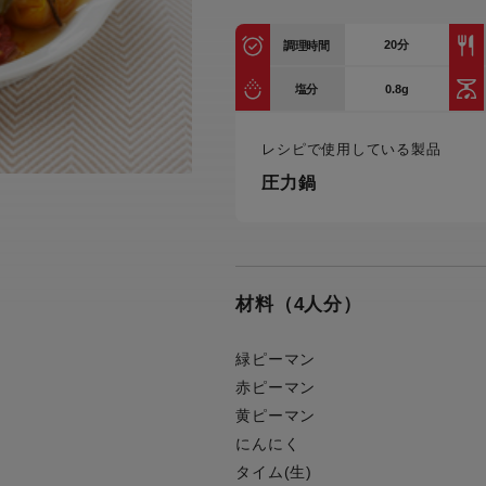
トル
カトラリー一覧
カトラリー
トースター一覧
トースタ
20
分
カスタマーハラスメント
調理時間
電気圧力鍋一覧
電気圧力
について
圧力鍋
0.8g
塩分
炊飯器一覧
炊飯器
採用情報
生活家電一覧
生活家
・電気圧力鍋
レシピで使用している製品
すべての炊飯器一覧
すべての炊飯器
圧力鍋
すべての生活家電一覧
すべての
毛玉クリーナー一覧
毛玉クリ
アイロン・衣類スチーマー一覧
アイロン・衣類スチーマー
加湿器一覧
加湿器
すべてのアイロン・衣類スチーマー
すべてのアイロン・衣類スチーマー
一覧
材料（4人分）
衣類スチーマーアイロン兼用タイプ
終売製
衣類スチーマーアイロン兼用タイプ
(2way)
(2way)一覧
緑ピーマン
衣類スチーマー専用タイプ(1way)
衣類スチーマー専用タイプ(1way)一
赤ピーマン
覧
スチームアイロン
黄ピーマン
スチームアイロン一覧
にんにく
タイム(生)