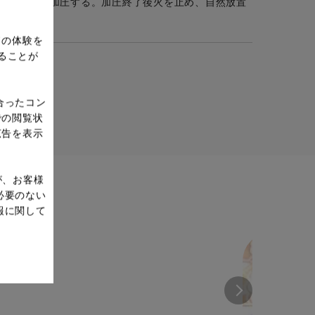
ふたをして加圧する。加圧終了後火を止め、自然放置
ドの体験を
ることが
合ったコン
での閲覧状
広告を表示
が、お客様
必要のない
報に関して