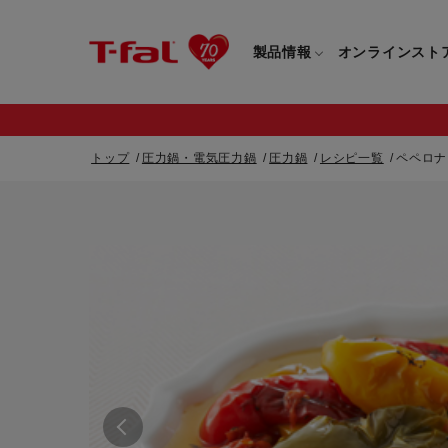
製品情報
オンラインスト
トップ
圧力鍋・電気圧力鍋
圧力鍋
レシピ一覧
ペペロナ
フライパン・鍋一覧
カスタマーサービストップ
フライパン・
すべてのフライパン・鍋一覧
すべてのフライ
重要なお知らせ
取っ手つきフライパン・鍋一覧
取っ手つきフラ
取っ手のとれるフライパン・鍋一覧
取っ手のとれる
電気ケトル一覧
電気ケトル