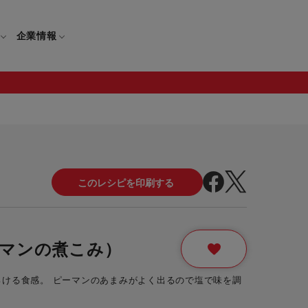
企業情報
電
ギフト
取扱説明書
保証について
せ
調理家電
ギフト・プレゼント特集
修理について
わせ
メーカー
ギフトラッピング対象製品一覧
覧
・ブレンダー
部品注文について
マンの煮こみ）
レンダー
セール
ける食感。 ピーマンのあまみがよく出るので塩で味を調
ロセッサー
セール対象製品一覧
調理器