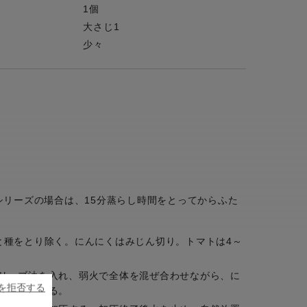
1個
大さじ1
少々
】
シリーズの場合は、15分蒸らし時間をとってからふた
と種をとり除く。にんにくはみじん切り。トマトは4～
リーブ油を入れ、弱火で全体を混ぜ合わせながら、に
ieを拒否する
軽く塩をする。