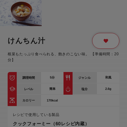
けんちん汁
根菜もたっぷり食べられる、飽きのこない味。 【準備時間：20
分】
5
分
和風
調理時間
ジャンル
簡単
2.6g
レベル
塩分
170kcal
カロリー
レシピで使用している製品
クックフォーミー（60レシピ内蔵）