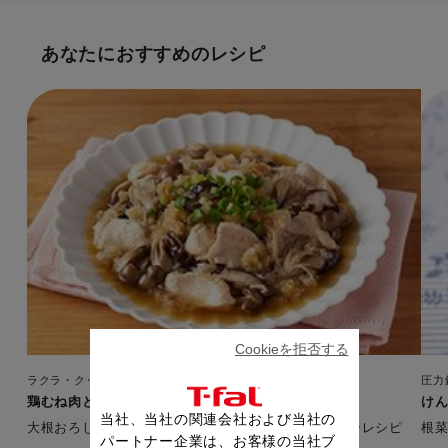
あなたにおすすめのレシピ
Cookieを拒否する
ラクラ・クッカー ミニ
圧力
鶏むね肉ときのこのみぞれ煮
け
当社、当社の関連会社および当社の
大根おろしでさっぱり 高たんぱく・低脂質なヘルシーレシピ
根
パートナー企業は、お客様の当社ブ