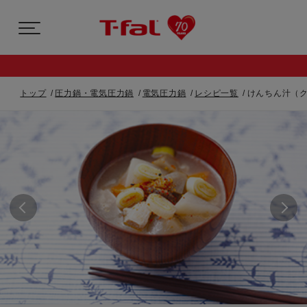
トップ
圧力鍋・電気圧力鍋
電気圧力鍋
レシピ一覧
けんちん汁（ク