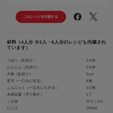
材料（4人分 ※2人・6人分のレシピも内蔵され
ています）
ごぼう（乱切り）
1/3本
にんじん（乱切り）
1/2本
大根（乱切り）
5cm
里芋（一口大に切る）
4個
こんにゃく（一口大にちぎる）
1/2枚
木綿豆腐（手で崩す）
1丁
ごま油
大さじ1/2
だし汁
700ml