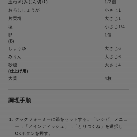
玉ねぎ(みじん切り)
1/2個
おろししょうが
小さじ1
片栗粉
大さじ1
塩
小さじ1/4
卵
1個
(B)
しょうゆ
大さじ6
みりん
大さじ6
砂糖
大さじ4
(仕上げ用)
大葉
4枚
調理手順
クックフォーミーに鍋をセットする。「レシピ」メニュ
ー→「メインディッシュ」→「とりつくね」を選択し
OKボタンを押す。