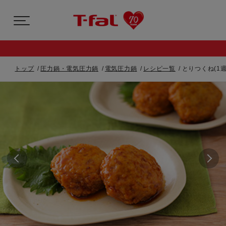
トップ
圧力鍋・電気圧力鍋
電気圧力鍋
レシピ一覧
とりつくね(1