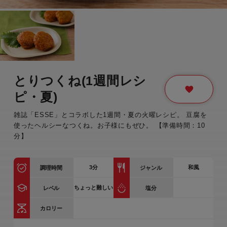
とりつくね(1週間レシ
ピ・夏)
雑誌「ESSE」とコラボした1週間・夏の火曜レシピ。 豆腐を
使ったヘルシーなつくね。お子様にもぜひ。 【準備時間：10
分】
3
分
和風
調理時間
ジャンル
ちょっと難しい
レベル
塩分
カロリー