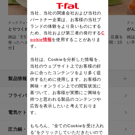
当社、当社の関連会社および当社の
パートナー企業は、お客様の当社ブ
クックフォーミー 3L（210レシピ内蔵）
クッ
ランドの体験をより良いものにする
とりつくね（1週間レシピ・夏）
がん
ため、当社および第三者の発行する
C
雑誌「ESSE」とコラボした1週間・夏の火曜レシピ。 豆腐を
雑誌
ookie情報
を使用することがありま
使ったヘルシーなつくね。お子様にもぜひ。 【準備時間：10
す。
分】
当社は、Cookieを分析した情報を、
当社のウェブサイト上でお客様の好
みに合ったコンテンツをより多く提
製品情報
供するために使用します。お客様の
興味・オンライン上での閲覧状況に
基づいて、お客様が実際にご興味を
フライパン・鍋
持つと思われる製品のコンテンツや
広告を表示したいと考えておりま
電気ケトル
す。
もちろん、”全てのCookieを受け入れ
圧力鍋・電気圧力鍋
る”をクリックしていただきたいので