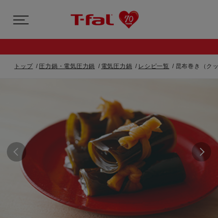
トップ
圧力鍋・電気圧力鍋
電気圧力鍋
レシピ一覧
昆布巻き（クッ