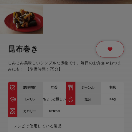
昆布巻き
しみじみ美味しいシンプルな煮物です。毎日のお弁当やおつま
みにも！ 【準備時間：75分】
20
分
和風
調理時間
ジャンル
ちょっと難しい
3.6g
レベル
塩分
183kcal
カロリー
レシピで使用している製品