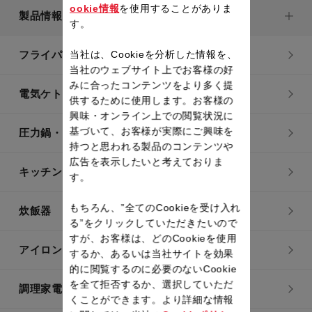
ookie情報
を使用することがありま
製品情報
す。
当社は、Cookieを分析した情報を、
フライパン・鍋
当社のウェブサイト上でお客様の好
みに合ったコンテンツをより多く提
電気ケトル
供するために使用します。お客様の
興味・オンライン上での閲覧状況に
基づいて、お客様が実際にご興味を
圧力鍋・電気圧力鍋
持つと思われる製品のコンテンツや
広告を表示したいと考えておりま
キッチン用品
す。
もちろん、”全てのCookieを受け入れ
炊飯器
る”をクリックしていただきたいので
すが、お客様は、どのCookieを使用
アイロン・衣類スチーマー
するか、あるいは当社サイトを効果
的に閲覧するのに必要のないCookie
を全て拒否するか、選択していただ
調理家電
くことができます。より詳細な情報