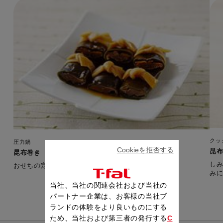
クッ
圧力鍋
Cookieを拒否する
昆
昆布巻き
し
おせちの定番
当社、当社の関連会社および当社の
パートナー企業は、お客様の当社ブ
ランドの体験をより良いものにする
ため、当社および第三者の発行する
C