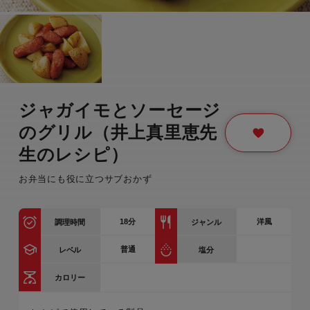
ジャガイモとソーセージ
のグリル（井上真里恵先
生のレシピ）
お弁当にも役に立つサブおかず
18
分
洋風
調理時間
ジャンル
普通
レベル
塩分
カロリー