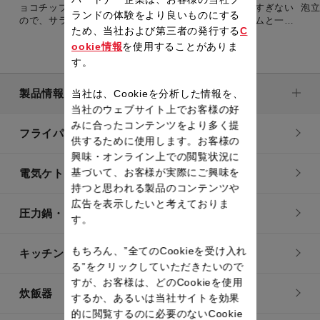
ョコチップがついたりしたら、もうやめられない！甘すぎない
泡
ランドの体験をより良いものにする
ので、サラダやチーズと一緒でも、ヨーグルトやジャムと一緒
ため、当社および第三者の発行する
C
でも大丈夫。朝食やティータイムに最適で、誰もが楽しめるパ
ンです。
ookie情報
を使用することがありま
す。
製品情報
当社は、Cookieを分析した情報を、
当社のウェブサイト上でお客様の好
みに合ったコンテンツをより多く提
フライパン・鍋
供するために使用します。お客様の
興味・オンライン上での閲覧状況に
基づいて、お客様が実際にご興味を
電気ケトル
持つと思われる製品のコンテンツや
広告を表示したいと考えておりま
圧力鍋・電気圧力鍋
す。
もちろん、”全てのCookieを受け入れ
キッチン用品
る”をクリックしていただきたいので
すが、お客様は、どのCookieを使用
炊飯器
するか、あるいは当社サイトを効果
的に閲覧するのに必要のないCookie