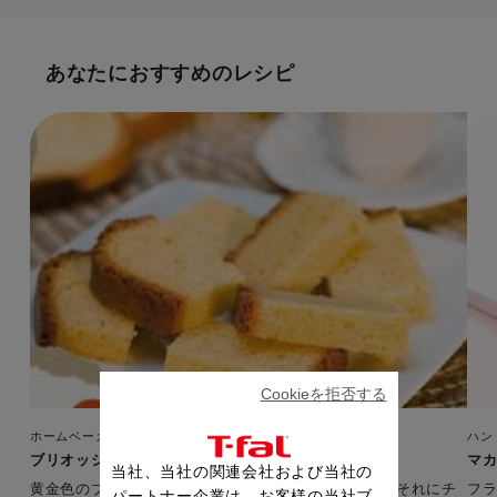
あなたにおすすめのレシピ
Cookieを拒否する
ホームベーカリー（ホーム＆バゲット）
ハン
ブリオッシュ（ホーム＆バゲット）
マ
当社、当社の関連会社および当社の
黄金色のブリオッシュはあなたの一日を輝かせます。それにチ
フ
パートナー企業は、お客様の当社ブ