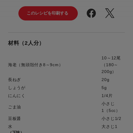
材料（2人分）
10～12尾
海老（無頭殻付き8～9cm）
（180～
200g）
長ねぎ
20g
しょうが
5g
にんにく
1/4片
小さじ
ごま油
1（5cc）
豆板醤
小さじ1/2
水
大さじ1
（下味）