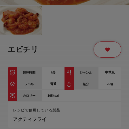
エビチリ
9
分
中華風
調理時間
ジャンル
普通
2.2g
レベル
塩分
165kcal
カロリー
レシピで使用している製品
アクティフライ