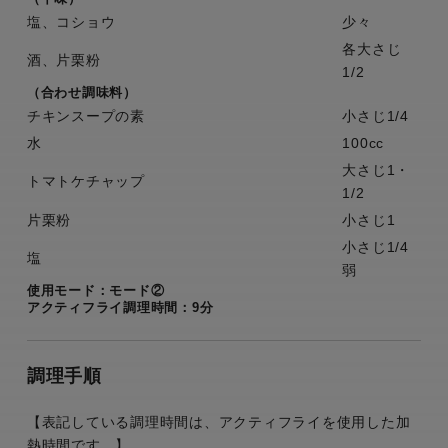
塩、コショウ
少々
各大さじ
酒、片栗粉
1/2
（合わせ調味料）
チキンスープの素
小さじ1/4
水
100cc
大さじ1・
トマトケチャップ
1/2
片栗粉
小さじ1
小さじ1/4
塩
弱
使用モード：モード②
アクティフライ調理時間：9分
調理手順
【表記している調理時間は、アクティフライを使用した加
熱時間です。】