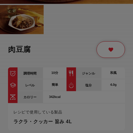
肉豆腐
10
分
和風
調理時間
ジャンル
簡単
4.0g
レベル
塩分
342kcal
カロリー
レシピで使用している製品
ラクラ・クッカー 旨み 4L