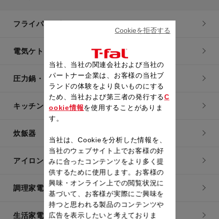
フライパン・鍋
Cookieを拒否する
電気ケトル
当社、当社の関連会社および当社の
パートナー企業は、お客様の当社ブ
圧力鍋・電気圧力鍋
ランドの体験をより良いものにする
ため、当社および第三者の発行する
C
キッチン用品
ookie情報
を使用することがありま
す。
炊飯器
当社は、Cookieを分析した情報を、
当社のウェブサイト上でお客様の好
アイロン・衣類スチーマー
みに合ったコンテンツをより多く提
供するために使用します。お客様の
興味・オンライン上での閲覧状況に
調理家電
基づいて、お客様が実際にご興味を
持つと思われる製品のコンテンツや
生活家電
広告を表示したいと考えておりま