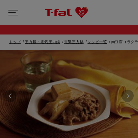
トップ
圧力鍋・電気圧力鍋
電気圧力鍋
レシピ一覧
肉豆腐（ラクラ