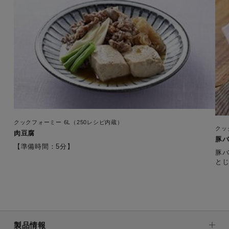
クックフォーミー 6L（250レシピ内蔵）
クッ
肉豆腐
豚
【準備時間：5分】
豚
製品情報