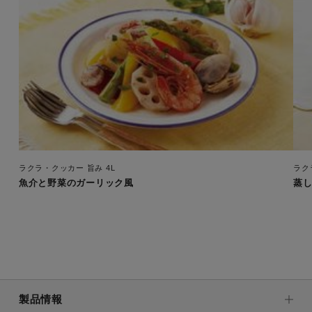
ラクラ・クッカー 旨み 4L
ラク
魚介と野菜のガーリック風
蒸
製品情報