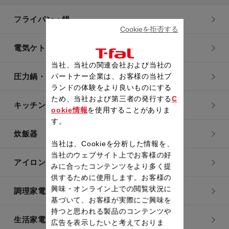
フライパン・鍋
Cookieを拒否する
電気ケトル
当社、当社の関連会社および当社の
パートナー企業は、お客様の当社ブ
圧力鍋・電気圧力鍋
ランドの体験をより良いものにする
ため、当社および第三者の発行する
C
キッチン用品
ookie情報
を使用することがありま
す。
炊飯器
当社は、Cookieを分析した情報を、
当社のウェブサイト上でお客様の好
アイロン・衣類スチーマー
みに合ったコンテンツをより多く提
供するために使用します。お客様の
興味・オンライン上での閲覧状況に
調理家電
基づいて、お客様が実際にご興味を
持つと思われる製品のコンテンツや
生活家電
広告を表示したいと考えておりま