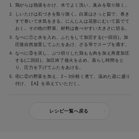
鶏がらは熱湯をかけ、水でよく洗い、臭みを取り除く。
しいたけは石づきを取り除く。白菜はさっと茹で、巻き
すで巻いて水気をきる。にんじんは花形にむいて茹でて
おく。その他の野菜、材料は食べやすい大きさに切る。
なべに①と水を入れ、ふたをして加圧する(一回目)。加
圧後自然放置してふたをあけ、ざる等でスープを漉す。
なべに③を戻し、ぶつ切りした鶏もも肉を加え再度加圧
する(二回目)。加圧終了後火を止め、蒸らし時間をと
り、圧力を下げてふたをあける。
④に②の野菜を加え、2～3分軽く煮て、温めた器に盛り
付け、【A】を添えていただく。
レシピ一覧へ戻る