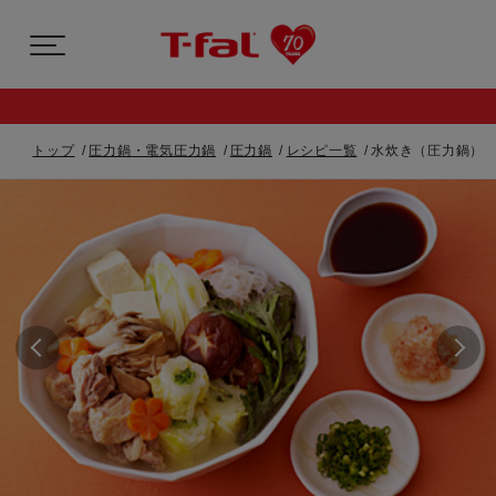
トップ
圧力鍋・電気圧力鍋
圧力鍋
レシピ一覧
水炊き（圧力鍋）