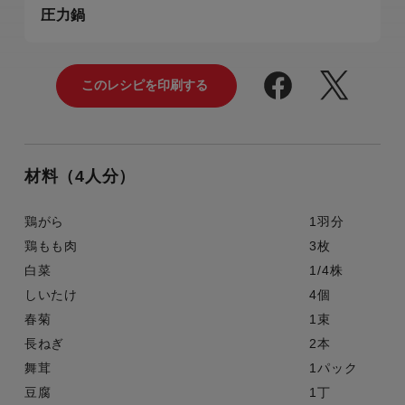
圧力鍋
材料（4人分）
鶏がら
1羽分
鶏もも肉
3枚
白菜
1/4株
しいたけ
4個
春菊
1束
長ねぎ
2本
舞茸
1パック
豆腐
1丁