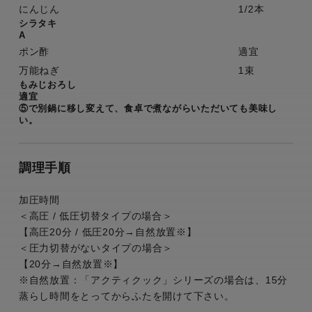
にんじん
1/2本
シラタキ
A
ポン酢
適宜
万能ねぎ
1束
もみじおろし
適宜
⑤で別鍋に移し変えて、食卓で煮ながらいただいても美味し
い。
調理手順
加圧時間
＜高圧 / 低圧切替タイプの場合＞
【高圧20分 / 低圧20分→自然放置※】
＜圧力切替がないタイプの場合＞
【20分→自然放置※】
※自然放置：「アクティクック」シリーズの場合は、15分
蒸らし時間をとってからふたを開けて下さい。