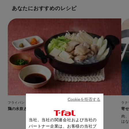
あなたにおすすめのレシピ
Cookieを拒否する
フライパン・鍋
ラク
鶏の水炊き
寄
肉
当社、当社の関連会社および当社の
は
パートナー企業は、お客様の当社ブ