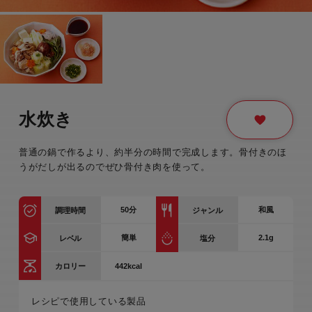
水炊き
普通の鍋で作るより、約半分の時間で完成します。骨付きのほ
うがだしが出るのでぜひ骨付き肉を使って。
50
分
和風
調理時間
ジャンル
簡単
2.1g
レベル
塩分
442kcal
カロリー
レシピで使用している製品