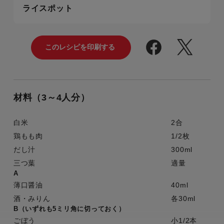
ライスポット
材料（3～4人分）
白米
2合
鶏もも肉
1/2枚
だし汁
300ml
三つ葉
適量
A
薄口醤油
40ml
酒・みりん
各30ml
B（いずれも5ミリ角に切っておく）
ごぼう
小1/2本