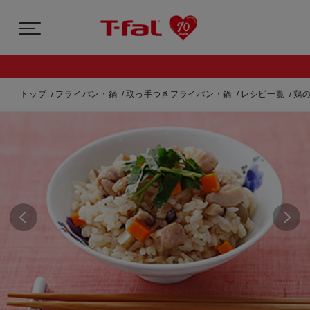
トップ
フライパン・鍋
取っ手つきフライパン・鍋
レシピ一覧
鶏