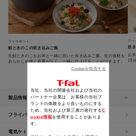
クッ
ライスポット
炊
鮭ときのこの炊き込みご飯
お米
生鮭ときのこをお米と一緒に炊いた炊き込みご飯。生の食材も
15
あらかじめ焼く必要がなく、一緒に仕上げることができます。
Cookieを拒否する
当社、当社の関連会社および当社の
パートナー企業は、お客様の当社ブ
製品情報
ランドの体験をより良いものにする
ため、当社および第三者の発行する
C
フライパン・鍋
ookie情報
を使用することがありま
す。
電気ケトル