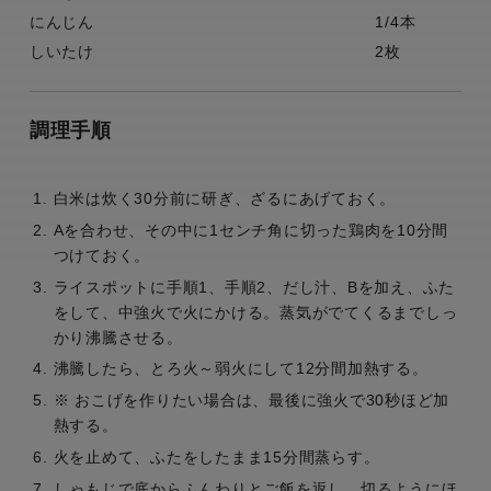
にんじん
1/4本
しいたけ
2枚
調理手順
白米は炊く30分前に研ぎ、ざるにあげておく。
Aを合わせ、その中に1センチ角に切った鶏肉を10分間
つけておく。
ライスポットに手順1、手順2、だし汁、Bを加え、ふた
をして、中強火で火にかける。蒸気がでてくるまでしっ
かり沸騰させる。
沸騰したら、とろ火～弱火にして12分間加熱する。
※ おこげを作りたい場合は、最後に強火で30秒ほど加
熱する。
火を止めて、ふたをしたまま15分間蒸らす。
しゃもじで底からふんわりとご飯を返し、切るようにほ