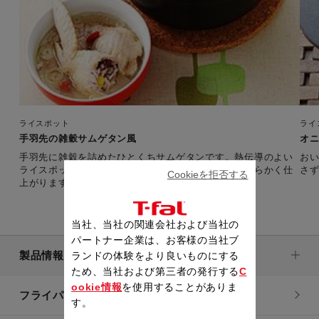
ライスポット
ライ
手羽先の雑穀サムゲタン風
オ
手羽先に雑穀を詰めたひとくちサムゲタンです。熱伝導のよい
お
ライスポットなら鶏のうま味を閉じ込め、ふっくら柔らかく仕
さ
Cookieを拒否する
上がります。
当社、当社の関連会社および当社の
パートナー企業は、お客様の当社ブ
製品情報
ランドの体験をより良いものにする
ため、当社および第三者の発行する
C
ookie情報
を使用することがありま
フライパン・鍋
す。