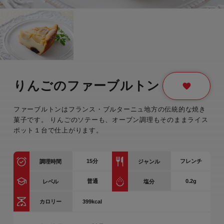
りんごのファーブルトン
ファーブルトンはフランス・ブルターニュ地方の伝統的な焼き
菓子です。 りんごのソテーも、オーブン調理もそのままライス
ポット１台で仕上がります。
15
分
フレンチ
調理時間
ジャンル
普通
0.2g
レベル
塩分
399kcal
カロリー