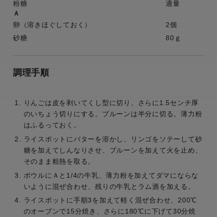
粉糖
適量
Ａ
卵（溶きほぐしておく）
2個
砂糖
80ｇ
調理手順
りんごは皮を剥いてくし型に切り、さらに1.5センチ厚
のいちょう切りにする。プルーンは半分に切る。薄力粉
はふるっておく。
ライスポットにバターを溶かし、リンゴをソテーして砂
糖を加えてしんなりさせ、プルーンを加えて火を止め、
そのまま粗熱を取る。
ボウルにＡと1/4の牛乳、薄力粉を加えてダマにならな
いように混ぜ合わせ、残りの牛乳とラム酒を加える。
ライスポットに手順3を加えて軽く混ぜ合わせ、200℃
のオーブンで15分焼き、さらに180℃に下げて30分焼