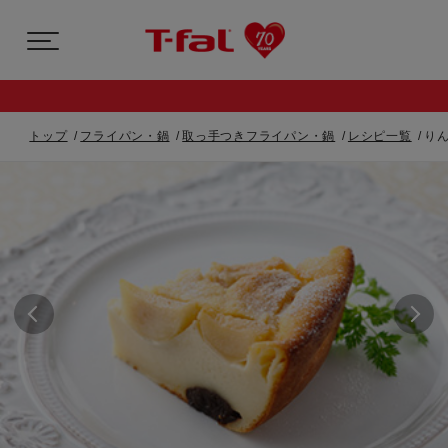
トップ
フライパン・鍋
取っ手つきフライパン・鍋
レシピ一覧
り