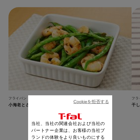
フライパン・鍋
フラ
Cookieを拒否する
小海老とさやいんげんのマリネ仕立て
干
当社、当社の関連会社および当社の
パートナー企業は、お客様の当社ブ
ランドの体験をより良いものにする