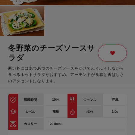
冬野菜のチーズソースサ
ラダ
寒い冬にはあつあつのチーズソースをかけてふぅふぅしながら
食べるホットサラダがおすすめ。アーモンドが食感と香ばしさ
のアクセントになります。
10
分
洋風
調理時間
ジャンル
簡単
1.0g
レベル
塩分
291kcal
カロリー