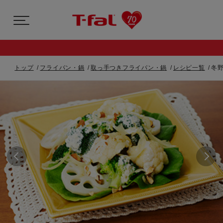
トップ
フライパン・鍋
取っ手つきフライパン・鍋
レシピ一覧
冬