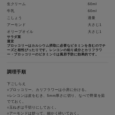
生クリーム
60ml
牛乳
60ml
こしょう
適量
アーモンド
大さじ1
オリーブオイル
大さじ1
サラダ菜
適宜
ブロッコリーはカルシウム摂取に必要なビタミンを含むのでチ
ーズと相性ぴったりです。レンコンの粘り成分とカリフラワ
ー・ブロッコリーのビタミンＣは風邪予防に効果的です。
調理手順
下ごしらえ
○ブロッコリー、カリフラワーは小房に分ける。
○レンコンは皮をむき、5mm厚さに切り、なべで野菜を茹
でておく。
○玉ねぎは千切りにしておく。
○アーモンドは炒って、細かく砕いておく。