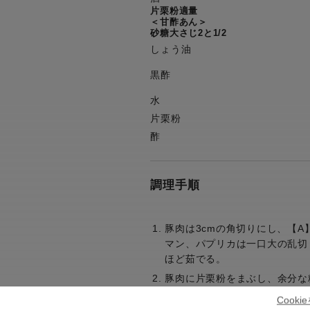
片栗粉適量
＜甘酢あん＞
砂糖大さじ2と1/2
しょう油
黒酢
水
片栗粉
酢
調理手順
豚肉は3cmの角切りにし、【A
マン、パプリカは一口大の乱切
ほど茹でる。
豚肉に片栗粉をまぶし、余分な
マルチポットに油を熱して、野
Cook