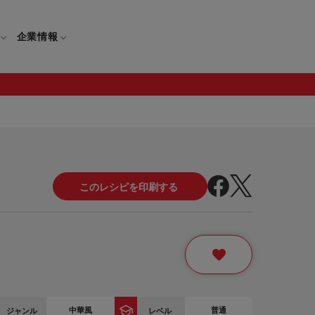
企業情報
電
ギフト
取扱説明書
保証について
せ
調理家電
ギフト・プレゼント特集
修理について
わせ
メーカー
ギフトラッピング対象製品一覧
覧
・ブレンダー
部品注文について
レンダー
セール
ロセッサー
セール対象製品一覧
調理器
中華風
普通
ジャンル
レベル