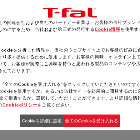
揚げる。
マルチポットの油を切り、甘酢
る。トロミがついたら③とサラダ
社の関連会社および当社のパートナー企業は、お客様の当社ブラン
ものにするため、当社および第三者の発行する
Cookie情報
を使用す
。
レシピ一覧へ戻る
Cookieを分析した情報を、当社のウェブサイト上でお客様の好みに
より多く提供するために使用します。お客様の興味・オンライン上
いて、お客様が実際にご興味を持つと思われる製品のコンテンツや
考えております。
、”全てのCookieを受け入れる”をクリックしていただきたいのです
Cookieを使用するか、あるいは当社サイトを効果的に閲覧するのに
ieを全て拒否するか、選択していただくことができます。より詳細な情
の
Cookieポリシー
をご覧ください。
Cookieを詳細に設定
全てのCookieを受け入れる