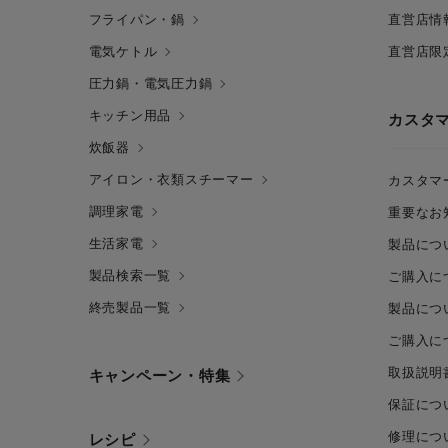
フライパン・鍋
直営店情
電気ケトル
直営店限
圧力鍋・電気圧力鍋
キッチン用品
カスタ
炊飯器
アイロン・衣類スチーマー
カスタマ
調理家電
重要なお
生活家電
製品につ
製品検索一覧
ご購入に
終売製品一覧
製品につ
ご購入に
取扱説明
キャンペーン・特集
保証につ
修理につ
レシピ