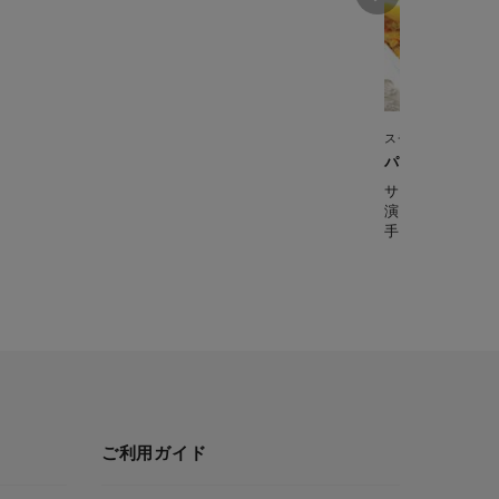
スチームクッカー
パエリア（スチ
サフランの香り
演出。 おもて
手軽に作れます
ご利用ガイド