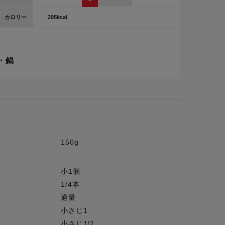
ー
295kcal
カロリー
ピックアップ
鍋
ランキング
・鍋
電
アウトレット一覧
限定製品
生活家電
キャンペーン・特集
ーナー
150g
品一覧
小1個
1/4本
適量
小さじ1
小さじ1/2