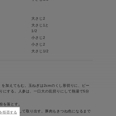
大さじ2
大さじ1と
1/2
小さじ2
小さじ2
大さじ1/2
】を加えてもむ。玉ねぎは2cmのくし形切りに、ピー
りにする。人参は、一口大の乱切りにして熱湯で5分
粉を落とす。
菜を素揚げして取り出す。豚肉もきつね色になるまで
ieを拒否する