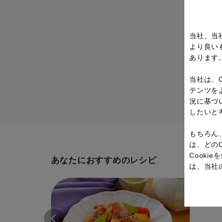
当社、当
より良い
あります
当社は、
テンツを
況に基づ
したいと
もちろん
は、どの
Cook
あなたにおすすめのレシピ
は、当社