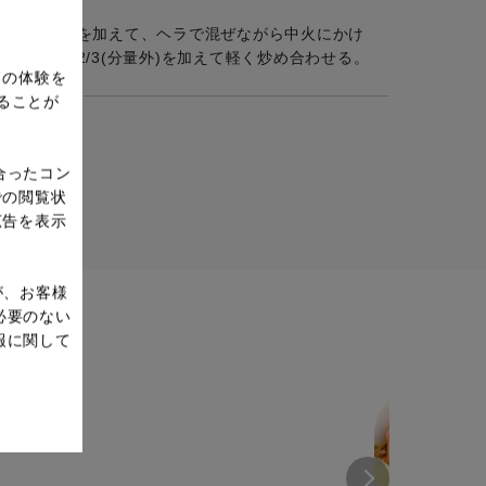
あんの材料を加えて、ヘラで混ぜながら中火にかけ
油小さじ2/3(分量外)を加えて軽く炒め合わせる。
ドの体験を
ることが
合ったコン
での閲覧状
広告を表示
が、お客様
必要のない
報に関して