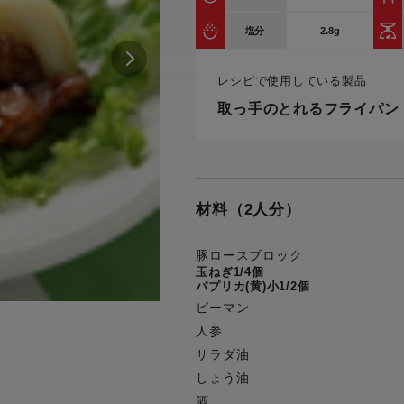
トル
カトラリー一覧
カトラリー
トースター一覧
トースタ
2.8g
塩分
カスタマーハラスメント
電気圧力鍋一覧
電気圧力
について
圧力鍋
レシピで使用している製品
炊飯器一覧
炊飯器
採用情報
取っ手のとれるフライパン
生活家電一覧
生活家
・電気圧力鍋
すべての炊飯器一覧
すべての炊飯器
すべての生活家電一覧
すべての
毛玉クリーナー一覧
毛玉クリ
アイロン・衣類スチーマー一覧
アイロン・衣類スチーマー
材料（2人分）
加湿器一覧
加湿器
すべてのアイロン・衣類スチーマー
すべてのアイロン・衣類スチーマー
一覧
豚ロースブロック
衣類スチーマーアイロン兼用タイプ
玉ねぎ1/4個
終売製
衣類スチーマーアイロン兼用タイプ
(2way)
パプリカ(黄)小1/2個
(2way)一覧
衣類スチーマー専用タイプ(1way)
ピーマン
衣類スチーマー専用タイプ(1way)一
人参
覧
スチームアイロン
サラダ油
スチームアイロン一覧
しょう油
酒