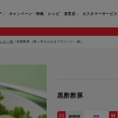
ア
キャンペーン・特集
レシピ
直営店
カスタマーサービス
シピ一覧
黒酢酢豚（取っ手のとれるフライパン・鍋）
鍋
よくあるご質問
キッチン用品一覧
キッチン用品
企業情報トップ
直営店情報
お問い合わせ
調理家電一覧
調理家
パン・鍋
製品についてのよくあるご質問
すべてのキッチン用品一覧
すべてのキッチン用品
製品についてのお問い合わ
すべての調理家電一覧
すべての
ティファールについて
直営店限定製品一覧
イパン・鍋
ご購入についてのよくあるご質問
キッチンナイフ(包丁)一覧
キッチンナイフ(包丁)
ご購入についてのお問い合
コーヒーメーカー一覧
コーヒー
ティファールの歴史
フライパン・鍋
ティファール会員に関するよくある
マルチみじん切り器一覧
マルチみじん切り器
ミキサー・ブレンダー一
ミキサー
黒酢酢豚
ご質問
保存容器一覧
保存容器
ハンドブレンダー一覧
ハンドブ
CM・ブランド動画
ドリンクウェア一覧
ドリンクウェア
フードプロセッサー一覧
フードプ
グループセブジャパン
キッチンツール一覧
キッチンツール
卓上IH調理器一覧
卓上IH
20
分
調理時間