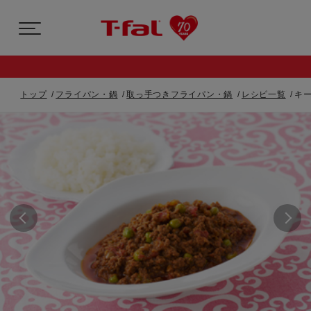
トップ
フライパン・鍋
取っ手つきフライパン・鍋
レシピ一覧
キ