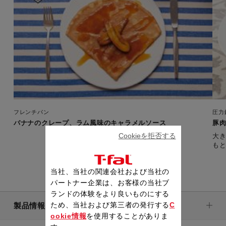
フレンチパン
圧力
バナナのクレープ、ラム風味のキャラメルソース
豚
Cookieを拒否する
大
も
当社、当社の関連会社および当社の
パートナー企業は、お客様の当社ブ
ランドの体験をより良いものにする
ため、当社および第三者の発行する
C
製品情報
ookie情報
を使用することがありま