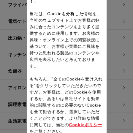
す。
フライパン・鍋
当社は、Cookieを分析した情報を、
当社のウェブサイト上でお客様の好
電気ケトル
みに合ったコンテンツをより多く提
供するために使用します。お客様の
圧力鍋・電気圧力鍋
興味・オンライン上での閲覧状況に
基づいて、お客様が実際にご興味を
持つと思われる製品のコンテンツや
キッチン用品
広告を表示したいと考えておりま
す。
炊飯器
もちろん、”全てのCookieを受け入れ
る”をクリックしていただきたいので
アイロン・衣類スチーマー
すが、お客様は、どのCookieを使用
するか、あるいは当社サイトを効果
調理家電
的に閲覧するのに必要のないCookie
を全て拒否するか、選択していただ
くことができます。より詳細な情報
生活家電
に関しては、当社の
Cookieポリシー
をご覧ください。