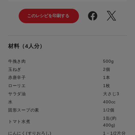
材料（4人分）
牛挽き肉
500g
玉ねぎ
2個
赤唐辛子
1本
ローリエ
1枚
サラダ油
大さじ3
水
400cc
固形スープの素
1/2個
1缶(約
トマト水煮
400g)
にんにく(すりおろし)
1・1/2片分