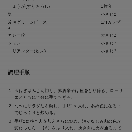
しょうが(すりおろし)
1片分
塩
小さじ2
冷凍グリーンピース
1/4カップ
A
カレー粉
大さじ2
クミン
小さじ2
コリアンダー(粉末)
小さじ2
調理手順
玉ねぎはみじん切り、赤唐辛子は種をとり除き、ローリ
エとともに半分に手でちぎる。
なべにサラダ油を熱し、手順1を入れ、あめ色になるま
でじっくりと炒める。
手順2に挽き肉を加えさらに炒め、油がなじみ肉の色が
変わったら、【A】をふり入れ、挽き肉に火が通るまで