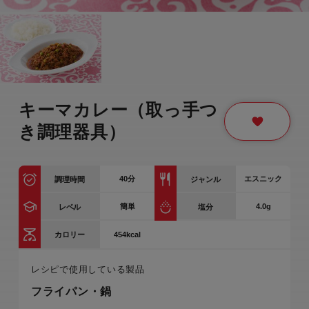
キーマカレー（取っ手つ
き調理器具）
40
分
エスニック
調理時間
ジャンル
簡単
4.0g
レベル
塩分
454kcal
カロリー
レシピで使用している製品
フライパン・鍋