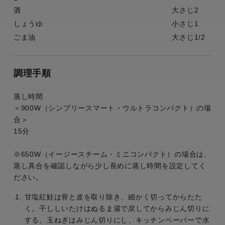
酒
大さじ2
しょうゆ
小さじ1
ごま油
大さじ1/2
調理手順
蒸し時間
＜900W（シンプリースマート・ウルトラコンパクト）の場
合＞
15分
※650W（イージースチーム・ミニコンパクト）の場合は、
蒸し具合を確認しながら少し長めに蒸し時間を設定してく
ださい。
甘塩紅鮭は骨と皮を取り除き、細かく切ってからたた
く。干ししいたけはぬるま湯で戻してからみじん切りに
する。玉ねぎはみじん切りにし、キッチンペーパーで水