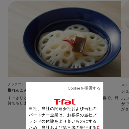
クックフォーミー エクスプレス（150レシピ内蔵）
スチ
Cookieを拒否する
酢れんこん
シ
すっきりとした味で箸休めの一品。ビールとも相性抜群で、日
ハ
持ちもします。 【準備時間：5分】
が
当社、当社の関連会社および当社の
が
パートナー企業は、お客様の当社ブ
ランドの体験をより良いものにする
ため、当社および第三者の発行する
C