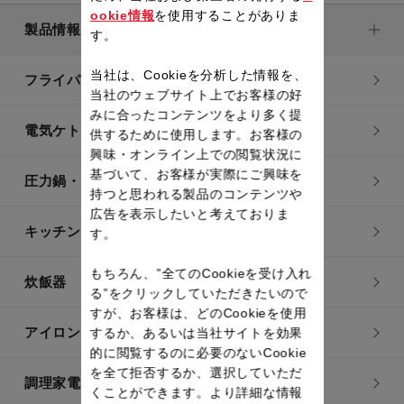
ookie情報
を使用することがありま
製品情報
す。
当社は、Cookieを分析した情報を、
フライパン・鍋
当社のウェブサイト上でお客様の好
みに合ったコンテンツをより多く提
電気ケトル
供するために使用します。お客様の
興味・オンライン上での閲覧状況に
基づいて、お客様が実際にご興味を
圧力鍋・電気圧力鍋
持つと思われる製品のコンテンツや
広告を表示したいと考えておりま
キッチン用品
す。
もちろん、”全てのCookieを受け入れ
炊飯器
る”をクリックしていただきたいので
すが、お客様は、どのCookieを使用
アイロン・衣類スチーマー
するか、あるいは当社サイトを効果
的に閲覧するのに必要のないCookie
を全て拒否するか、選択していただ
調理家電
くことができます。より詳細な情報