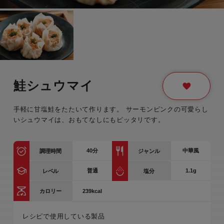
鮭シュウマイ
手軽に甘塩鮭をたたいて作ります。 サーモンピンクの可愛らし
いシュウマイは、おもてなしにもピッタリです。
40
分
中華風
調理時間
ジャンル
普通
1.1g
レベル
塩分
239kcal
カロリー
レシピで使用している製品