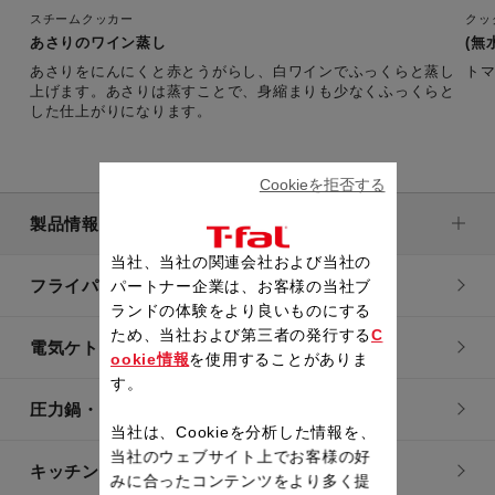
スチームクッカー
クッ
あさりのワイン蒸し
(無
あさりをにんにくと赤とうがらし、白ワインでふっくらと蒸し
ト
上げます。あさりは蒸すことで、身縮まりも少なくふっくらと
した仕上がりになります。
Cookieを拒否する
製品情報
当社、当社の関連会社および当社の
フライパン・鍋
パートナー企業は、お客様の当社ブ
ランドの体験をより良いものにする
ため、当社および第三者の発行する
C
電気ケトル
ookie情報
を使用することがありま
す。
圧力鍋・電気圧力鍋
当社は、Cookieを分析した情報を、
当社のウェブサイト上でお客様の好
キッチン用品
みに合ったコンテンツをより多く提