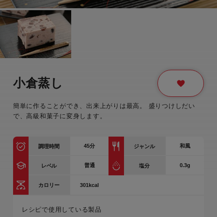
小倉蒸し
簡単に作ることができ、出来上がりは最高。 盛りつけしだい
で、高級和菓子に変身します。
45
分
和風
調理時間
ジャンル
普通
0.3g
レベル
塩分
301kcal
カロリー
レシピで使用している製品