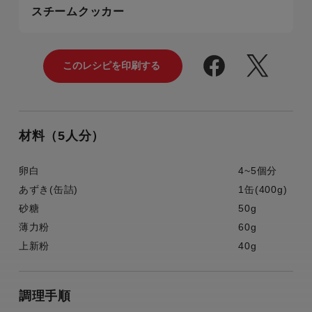
スチームクッカー
材料（5人分）
卵白
4~5個分
あずき(缶詰)
1缶(400g)
砂糖
50g
薄力粉
60g
上新粉
40g
調理手順