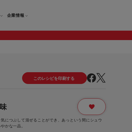
企業情報
）
電
ギフト
取扱説明書
保証について
せ
調理家電
ギフト・プレゼント特集
修理について
わせ
メーカー
ギフトラッピング対象製品一覧
覧
・ブレンダー
部品注文について
味
レンダー
セール
一気につぶして混ぜることができ、あっという間にシュウ
ロセッサー
わやかな一品。
セール対象製品一覧
調理器