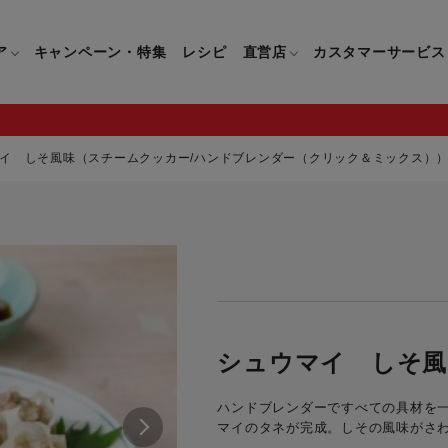
ア
キャンペーン・特集
レシピ
直営店
カスタマーサービス
イ しそ風味（スチームクッカー/ハンドブレンダー（クリック＆ミックス）
鍋
よくあるご質問
キッチン用品一覧
キッチン用品
企業情報トップ
直営店情報
お問い合わせ
調理家電一覧
調理家
パン・鍋
製品についてのよくあるご質問
すべてのキッチン用品一覧
すべてのキッチン用品
製品についてのお問い合わ
すべての調理家電一覧
すべての
ティファールについて
直営店限定製品一覧
イパン・鍋
ご購入についてのよくあるご質問
キッチンナイフ(包丁)一覧
キッチンナイフ(包丁)
ご購入についてのお問い合
コーヒーメーカー一覧
コーヒー
ティファールの歴史
フライパン・鍋
ティファール会員に関するよくある
マルチみじん切り器一覧
マルチみじん切り器
ミキサー・ブレンダー一
ミキサー
シュウマイ しそ風
ご質問
保存容器一覧
保存容器
ハンドブレンダー一覧
ハンドブ
CM・ブランド動画
ハンドブレンダーですべての具材を
ドリンクウェア一覧
ドリンクウェア
フードプロセッサー一覧
フードプ
マイのタネが完成。しその風味がさ
グループセブジャパン
キッチンツール一覧
キッチンツール
卓上IH調理器一覧
卓上IH