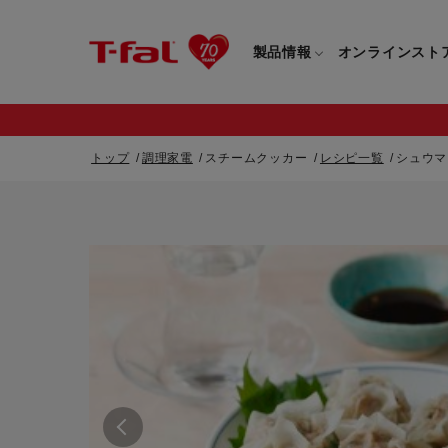
製品情報
オンラインスト
トップ
調理家電
スチームクッカー
レシピ一覧
シュウマ
フライパン・鍋一覧
カスタマーサービストップ
フライパン・
すべてのフライパン・鍋一覧
すべてのフライ
重要なお知らせ
取っ手つきフライパン・鍋一覧
取っ手つきフラ
取っ手のとれるフライパン・鍋一覧
取っ手のとれる
電気ケトル一覧
電気ケトル