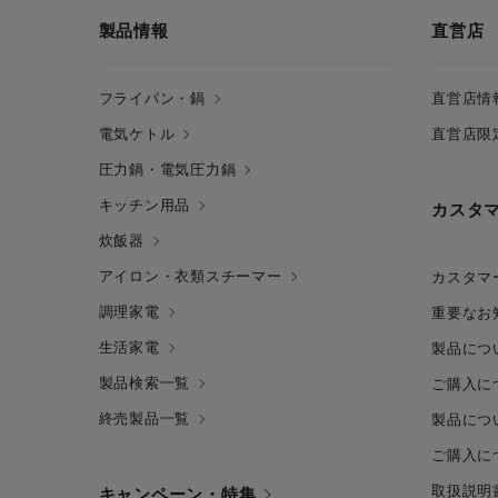
製品情報
直営店
フライパン・鍋
直営店情
電気ケトル
直営店限
圧力鍋・電気圧力鍋
キッチン用品
カスタ
炊飯器
アイロン・衣類スチーマー
カスタマ
調理家電
重要なお
生活家電
製品につ
製品検索一覧
ご購入に
終売製品一覧
製品につ
ご購入に
取扱説明
キャンペーン・特集