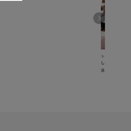
ラクラ・クッカー 
しゅうまい
蒸し器いらず！