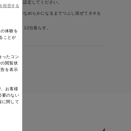
に蒸し時間を設定してください。
ieを拒否する
ブレンダーでなめらかになるまでつぶし混ぜてタネを
の皮で包み、12分蒸らす。
ドの体験を
。
ることが
合ったコン
での閲覧状
広告を表示
が、お客様
必要のない
報に関して