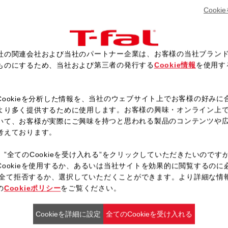
蒸し具合を確認しながら少し長め
Cook
ボールに【A】を入れ、ハンド
作る。
手順1を20等分し、シュウマイ
社の関連会社および当社のパートナー企業は、お客様の当社ブラン
酢、しょうゆ、からしを添える
ものにするため、当社および第三者の発行する
Cookie情報
を使用す
。
Cookieを分析した情報を、当社のウェブサイト上でお客様の好みに
より多く提供するために使用します。お客様の興味・オンライン上
レシピ一覧へ戻る
いて、お客様が実際にご興味を持つと思われる製品のコンテンツや
考えております。
、”全てのCookieを受け入れる”をクリックしていただきたいのです
Cookieを使用するか、あるいは当社サイトを効果的に閲覧するのに
ieを全て拒否するか、選択していただくことができます。より詳細な情
の
Cookieポリシー
をご覧ください。
Cookieを詳細に設定
全てのCookieを受け入れる