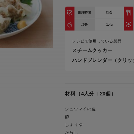
トル
カトラリー一覧
カトラリー
トースター一覧
トースタ
25
分
カスタマーハラスメント
調理時間
電気圧力鍋一覧
電気圧力
について
圧力鍋
1.4g
塩分
炊飯器一覧
炊飯器
採用情報
生活家電一覧
生活家
・電気圧力鍋
レシピで使用している製品
すべての炊飯器一覧
すべての炊飯器
スチームクッカー
すべての生活家電一覧
すべての
ハンドブレンダー（クリッ
毛玉クリーナー一覧
毛玉クリ
アイロン・衣類スチーマー一覧
アイロン・衣類スチーマー
加湿器一覧
加湿器
すべてのアイロン・衣類スチーマー
すべてのアイロン・衣類スチーマー
一覧
衣類スチーマーアイロン兼用タイプ
終売製
衣類スチーマーアイロン兼用タイプ
(2way)
材料（4人分：20個）
(2way)一覧
衣類スチーマー専用タイプ(1way)
衣類スチーマー専用タイプ(1way)一
シュウマイの皮
覧
スチームアイロン
酢
スチームアイロン一覧
しょうゆ
からし