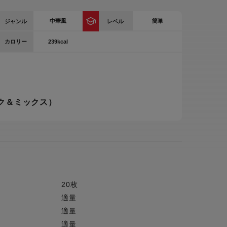
ー
中華風
簡単
ジャンル
レベル
ピックアップ
鍋
239kcal
カロリー
ランキング
電
アウトレット一覧
限定製品
生活家電
キャンペーン・特集
ク＆ミックス）
ーナー
品一覧
20枚
適量
適量
適量