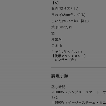
【A】
豚肉(切り落とし)
玉ねぎ(2cm角に切る)
しいたけ(2cm角に切る)
焼き肉のたれ
酒
片栗粉
ごま油
しそ(ちぎっておく)
【使用アタッチメント】
・ミンサー（赤）
調理手順
蒸し時間
＜900W（シンプリースマート・
12分
※650W（イージースチーム・ミ