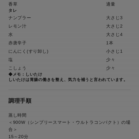
香草
適量
タレ
ナンプラー
大さじ3
レモン汁
大さじ2
水
大さじ4
赤唐辛子
1本
にんにく(すり卸し)
小さじ1
塩
少々
こしょう
少々
◆メモ：しいたけ
しいたけは胃腸の働きを整え、気力を補うと言われています。
調理手順
蒸し時間
＜900W（シンプリースマート・ウルトラコンパクト）の場
合＞
15～20分