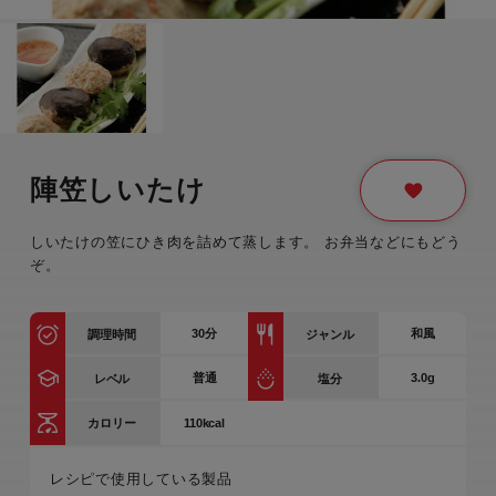
陣笠しいたけ
しいたけの笠にひき肉を詰めて蒸します。 お弁当などにもどう
ぞ。
30
分
和風
調理時間
ジャンル
普通
3.0g
レベル
塩分
110kcal
カロリー
レシピで使用している製品