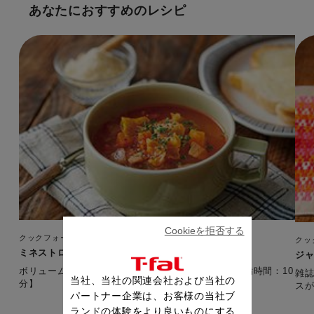
あなたにおすすめのレシピ
Cookieを拒否する
クックフォーミー ノワール（100レシピ内蔵）
クッ
ミネストローネ
ジャ
ボリュームたっぷりの野菜でヘルシースープ！ 【準備時間：10
雑誌
当社、当社の関連会社および当社の
分】
パートナー企業は、お客様の当社ブ
ランドの体験をより良いものにする