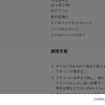
マヨネーズ
(トッピング)
生クリーム
桜の塩漬け
ストロベリーチョコレート
メープルシロップ
ストロベリーパウダー
調理手順
ボウルにAを入れて泡立て器で
でさっくり混ぜる。
フライパンを中火で熱し、濡れ
ライパンから少し高い位置で一
場合は箸などで13~15cmくら
表面にプツプツと小さな気泡が
Cook
返す。