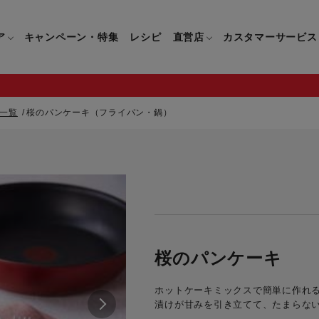
ア
キャンペーン・特集
レシピ
直営店
カスタマーサービス
一覧
桜のパンケーキ（フライパン・鍋）
鍋
よくあるご質問
キッチン用品一覧
キッチン用品
企業情報トップ
直営店情報
お問い合わせ
調理家電一覧
調理家
パン・鍋
製品についてのよくあるご質問
すべてのキッチン用品一覧
すべてのキッチン用品
製品についてのお問い合わ
すべての調理家電一覧
すべての
ティファールについて
直営店限定製品一覧
イパン・鍋
ご購入についてのよくあるご質問
キッチンナイフ(包丁)一覧
キッチンナイフ(包丁)
ご購入についてのお問い合
コーヒーメーカー一覧
コーヒー
ティファールの歴史
フライパン・鍋
ティファール会員に関するよくある
マルチみじん切り器一覧
マルチみじん切り器
ミキサー・ブレンダー一
ミキサー
桜のパンケーキ
ご質問
保存容器一覧
保存容器
ハンドブレンダー一覧
ハンドブ
CM・ブランド動画
ホットケーキミックスで簡単に作れ
ドリンクウェア一覧
ドリンクウェア
フードプロセッサー一覧
フードプ
漬けが甘みを引き立てて、たまらな
グループセブジャパン
キッチンツール一覧
キッチンツール
卓上IH調理器一覧
卓上IH