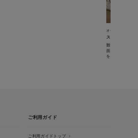
オール・イン・ワン
スペアリブのレ
難しそうな骨付
面に焼き目をつ
を通します。
ご利用ガイド
ご利用ガイドトップ