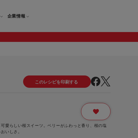
企業情報
電
ギフト
取扱説明書
保証について
せ
調理家電
ギフト・プレゼント特集
修理について
わせ
メーカー
ギフトラッピング対象製品一覧
覧
・ブレンダー
部品注文について
レンダー
セール
る可愛らしい桜スイーツ。ベリーがふわっと香り、桜の塩
ロセッサー
いおいしさ。
セール対象製品一覧
調理器