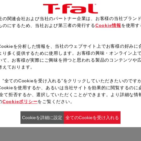
お皿に重ねて盛り付け、8分立
ベリーチョコレート、ストロベ
社の関連会社および当社のパートナー企業は、お客様の当社ブラン
ものにするため、当社および第三者の発行する
Cookie情報
を使用す
。
レシピ一覧へ戻る
Cookieを分析した情報を、当社のウェブサイト上でお客様の好みに
より多く提供するために使用します。お客様の興味・オンライン上
いて、お客様が実際にご興味を持つと思われる製品のコンテンツや
考えております。
、”全てのCookieを受け入れる”をクリックしていただきたいのです
Cookieを使用するか、あるいは当社サイトを効果的に閲覧するのに
ieを全て拒否するか、選択していただくことができます。より詳細な情
の
Cookieポリシー
をご覧ください。
Cookieを詳細に設定
全てのCookieを受け入れる