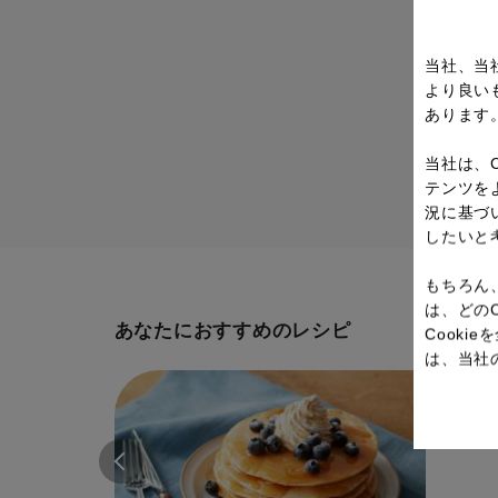
当社、当
より良い
あります
当社は、
テンツを
況に基づ
したいと
もちろん
は、どの
あなたにおすすめのレシピ
Cook
は、当社