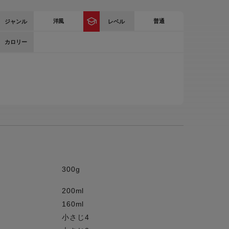
ー
洋風
普通
ジャンル
レベル
ピックアップ
鍋
カロリー
ランキング
電
アウトレット一覧
限定製品
生活家電
キャンペーン・特集
ーナー
品一覧
300g
200ml
160ml
小さじ4