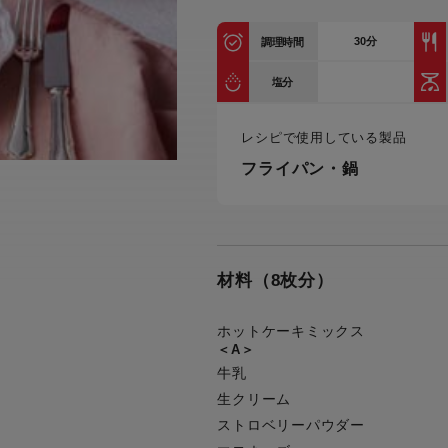
トル
カトラリー一覧
カトラリー
トースター一覧
トースタ
30
分
カスタマーハラスメント
調理時間
電気圧力鍋一覧
電気圧力
について
圧力鍋
塩分
炊飯器一覧
炊飯器
採用情報
生活家電一覧
生活家
・電気圧力鍋
レシピで使用している製品
すべての炊飯器一覧
すべての炊飯器
フライパン・鍋
すべての生活家電一覧
すべての
毛玉クリーナー一覧
毛玉クリ
アイロン・衣類スチーマー一覧
アイロン・衣類スチーマー
加湿器一覧
加湿器
すべてのアイロン・衣類スチーマー
すべてのアイロン・衣類スチーマー
一覧
材料（8枚分）
衣類スチーマーアイロン兼用タイプ
終売製
衣類スチーマーアイロン兼用タイプ
(2way)
(2way)一覧
ホットケーキミックス
衣類スチーマー専用タイプ(1way)
＜A＞
衣類スチーマー専用タイプ(1way)一
覧
スチームアイロン
牛乳
生クリーム
スチームアイロン一覧
ストロベリーパウダー