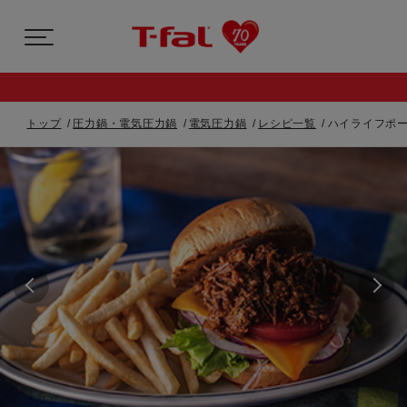
トップ
圧力鍋・電気圧力鍋
電気圧力鍋
レシピ一覧
ハイライフポー