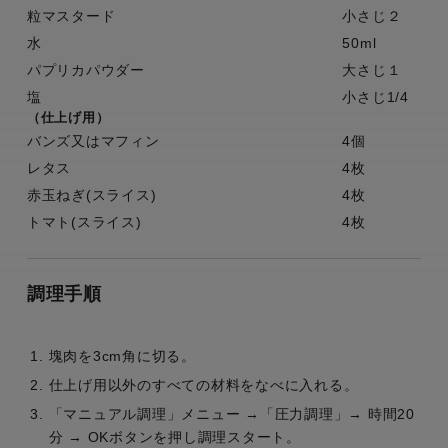
粒マスタード
小さじ２
水
50ml
パプリカパウダー
大さじ１
塩
小さじ1/4
（仕上げ用）
バンズ又はマフィン
4個
レタス
4枚
赤玉ねぎ(スライス)
4枚
トマト(スライス)
4枚
調理手順
塊肉を3cm角に切る。
仕上げ用以外のすべての材料をなべに入れる。
「マニュアル調理」メニュー →「圧力調理」→ 時間20
分 → OKボタンを押し調理スタート。