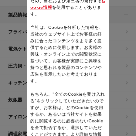
ため、当社および第三者の発行する
C
ookie情報
を使用することがありま
す。
製品情報
当社は、Cookieを分析した情報を、
フライパン・鍋
当社のウェブサイト上でお客様の好
みに合ったコンテンツをより多く提
供するために使用します。お客様の
電気ケトル
興味・オンライン上での閲覧状況に
基づいて、お客様が実際にご興味を
圧力鍋・電気圧力鍋
持つと思われる製品のコンテンツや
広告を表示したいと考えておりま
す。
キッチン用品
もちろん、”全てのCookieを受け入れ
炊飯器
る”をクリックしていただきたいので
すが、お客様は、どのCookieを使用
するか、あるいは当社サイトを効果
アイロン・衣類スチーマー
的に閲覧するのに必要のないCookie
を全て拒否するか、選択していただ
調理家電
くことができます。より詳細な情報