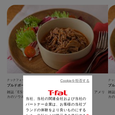
クックフォーミー 3L（210レシピ内蔵）
クッ
Cookieを拒否する
プルドポーク（1週間レシピ・秋）
プル
雑誌「ESSE」とコラボした1週間・秋の日曜レシピ。 アメリ
雑誌
カのソウルフード！ 【準備時間：10分】
当社、当社の関連会社および当社の
パートナー企業は、お客様の当社ブ
ランドの体験をより良いものにする