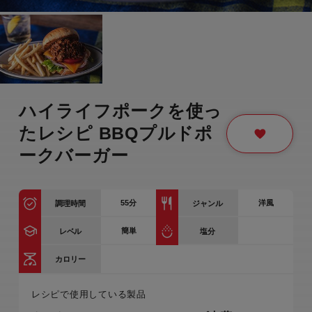
ハイライフポークを使っ
たレシピ BBQプルドポ
ークバーガー
55
分
洋風
調理時間
ジャンル
簡単
レベル
塩分
カロリー
レシピで使用している製品