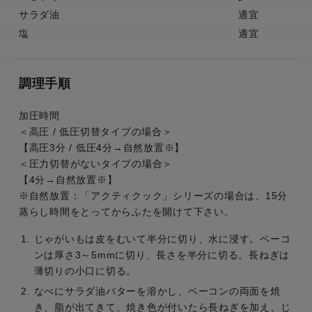
サラダ油
適宜
塩
適宜
調理手順
加圧時間
＜高圧 / 低圧切替タイプの場合＞
【高圧3分 / 低圧4分→自然放置※】
＜圧力切替がないタイプの場合＞
【4分→自然放置※】
※自然放置：「アクティクック」シリーズの場合は、15分
蒸らし時間をとってからふたを開けて下さい。
じゃがいもは皮をむいて半分に切り、水に浸す。ベーコ
ンは厚さ3～5mmに切り、長さを半分に切る。長ねぎは
薄切りの小口に切る。
なべにサラダ油バターを溶かし、ベーコンの両面を焼
き、脂が出てきて、焼き色が付いたら長ねぎを加え、じ