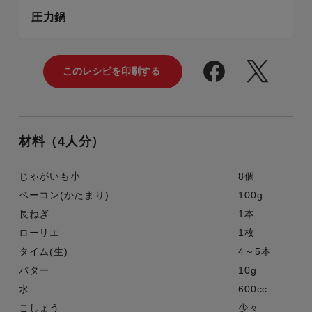
圧力鍋
材料（4人分）
じゃがいも小
8個
ベーコン(かたまり)
100g
長ねぎ
1本
ローリエ
1枚
タイム(生)
4～5本
バター
10g
水
600cc
こしょう
少々