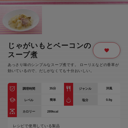
じゃがいもとベーコンの
スープ煮
あっさり味のシンプルなスープ煮です。 ローリエなどの香草が
効いているので、だしがなくても十分おいしい。
35
分
洋風
調理時間
ジャンル
簡単
0.9g
レベル
塩分
289kcal
カロリー
レシピで使用している製品