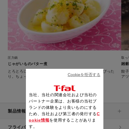
圧力鍋
取っ
じゃがいものバター煮
雑
とろとろに煮た煮たじゃがいもには、バターの風味がぴった
餃
Cookieを拒否する
り。ちょっと甘めの味つけなのでお子さまにも。
ア
当社、当社の関連会社および当社の
パートナー企業は、お客様の当社ブ
ランドの体験をより良いものにする
製品情報
ため、当社および第三者の発行する
C
ookie情報
を使用することがありま
す。
フライパン・鍋