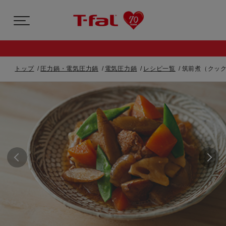
トップ
圧力鍋・電気圧力鍋
電気圧力鍋
レシピ一覧
筑前煮（クック