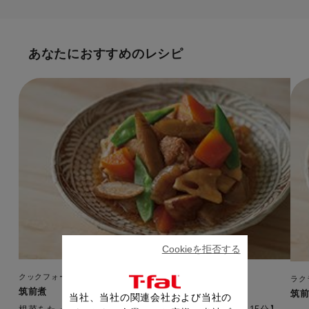
あなたにおすすめのレシピ
Cookieを拒否する
クックフォーミー 3L（210レシピ内蔵）
ラク
筑前煮
筑
当社、当社の関連会社および当社の