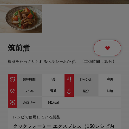
筑前煮
根菜をたっぷりとれるヘルシーおかず。 【準備時間：15分】
5
分
和風
調理時間
ジャンル
普通
3.5g
レベル
塩分
341kcal
カロリー
レシピで使用している製品
クックフォーミー エクスプレス（150レシピ内