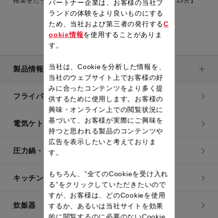
根菜をたっぷりとれるヘルシーおかず。 【準備時間：15分】
パートナー企業は、お客様の当社ブ
ランドの体験をより良いものにする
ため、当社および第三者の発行する
C
ookie情報
を使用することがありま
す。
当社は、Cookieを分析した情報を、
製品情報
当社のウェブサイト上でお客様の好
みに合ったコンテンツをより多く提
フライパン・鍋
供するために使用します。お客様の
興味・オンライン上での閲覧状況に
基づいて、お客様が実際にご興味を
電気ケトル
持つと思われる製品のコンテンツや
広告を表示したいと考えておりま
圧力鍋・電気圧力鍋
す。
もちろん、”全てのCookieを受け入れ
キッチン用品
る”をクリックしていただきたいので
すが、お客様は、どのCookieを使用
炊飯器
するか、あるいは当社サイトを効果
的に閲覧するのに必要のないCookie