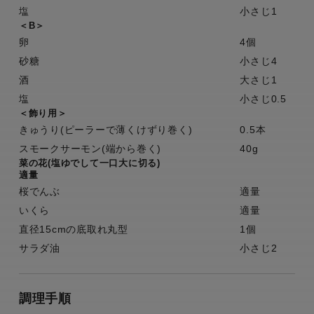
塩
小さじ1
＜B＞
卵
4個
砂糖
小さじ4
酒
大さじ1
塩
小さじ0.5
＜飾り用＞
きゅうり(ピーラーで薄くけずり巻く)
0.5本
スモークサーモン(端から巻く)
40g
菜の花(塩ゆでして一口大に切る)
適量
桜でんぶ
適量
いくら
適量
直径15cmの底取れ丸型
1個
サラダ油
小さじ2
調理手順