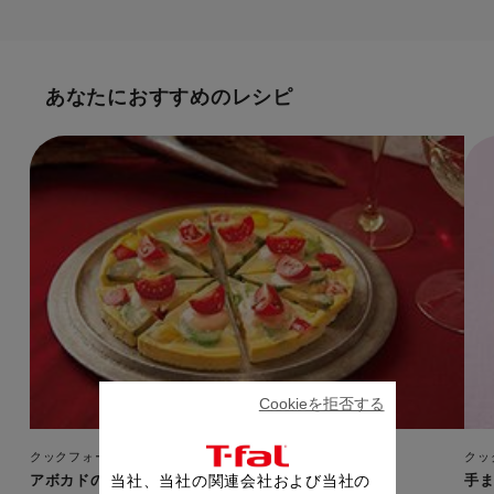
あなたにおすすめのレシピ
Cookieを拒否する
クックフォーミー 6L（250レシピ内蔵）
クッ
アボカドのフリッタータ
手
当社、当社の関連会社および当社の