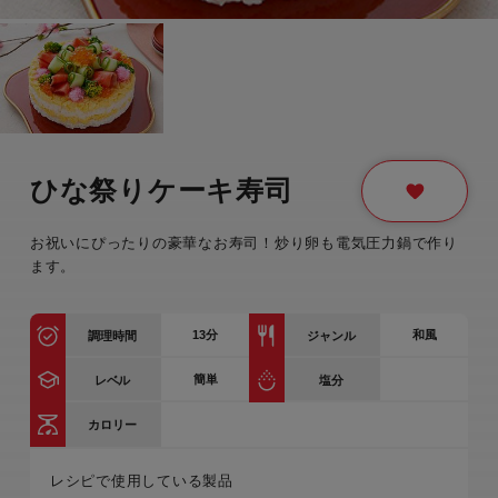
ひな祭りケーキ寿司
お祝いにぴったりの豪華なお寿司！炒り卵も電気圧力鍋で作り
ます。
13
分
和風
調理時間
ジャンル
簡単
レベル
塩分
カロリー
レシピで使用している製品