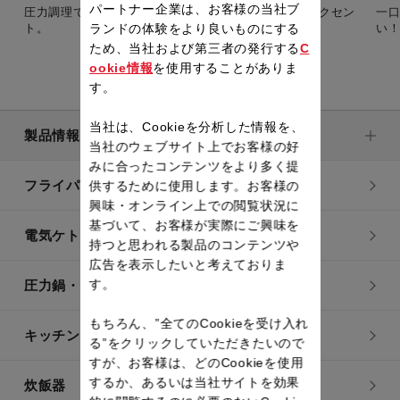
パートナー企業は、お客様の当社ブ
圧力調理で卵がふっくら！わさびがきいたソースがアクセン
一
ト。
い
ランドの体験をより良いものにする
ため、当社および第三者の発行する
C
ookie情報
を使用することがありま
す。
当社は、Cookieを分析した情報を、
製品情報
当社のウェブサイト上でお客様の好
みに合ったコンテンツをより多く提
フライパン・鍋
供するために使用します。お客様の
興味・オンライン上での閲覧状況に
基づいて、お客様が実際にご興味を
電気ケトル
持つと思われる製品のコンテンツや
広告を表示したいと考えておりま
す。
圧力鍋・電気圧力鍋
もちろん、”全てのCookieを受け入れ
キッチン用品
る”をクリックしていただきたいので
すが、お客様は、どのCookieを使用
するか、あるいは当社サイトを効果
炊飯器