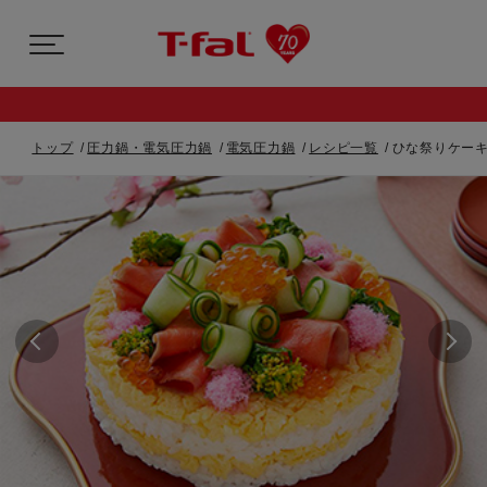
トップ
圧力鍋・電気圧力鍋
電気圧力鍋
レシピ一覧
ひな祭りケーキ