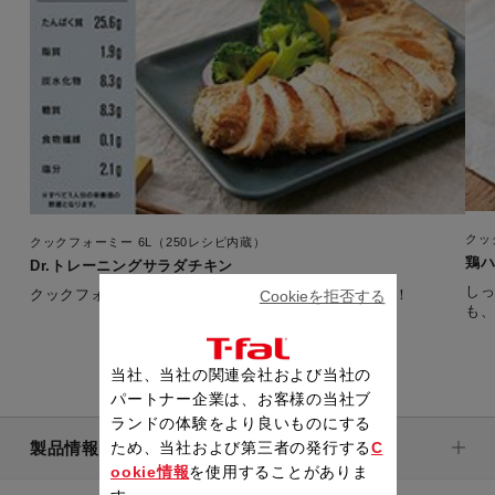
クッ
クックフォーミー 6L（250レシピ内蔵）
鶏
Dr.トレーニングサラダチキン
し
クックフォーミーで時短で簡単な糖質コントロール食！
Cookieを拒否する
当社、当社の関連会社および当社の
パートナー企業は、お客様の当社ブ
ランドの体験をより良いものにする
製品情報
ため、当社および第三者の発行する
C
ookie情報
を使用することがありま