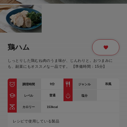
鶏ハム
しっとりした鶏むね肉のうま味が、じんわりと。おつまみに
も、副菜にもオススメな一品です。 【準備時間：15分】
9
分
和風
調理時間
ジャンル
普通
レベル
塩分
153kcal
カロリー
レシピで使用している製品