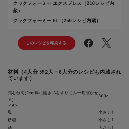
クックフォーミー エクスプレス（210レシピ内
蔵）
クックフォーミー 6L（250レシピ内蔵）
材料（4人分 ※2人・6人分のレシピも内蔵され
ています）
鶏むね肉(2cm厚に開き Aをすりこみ一晩寝かせ
300g
る)
＜A＞
塩
小さじ1
砂糖
小さじ1
酒
大さじ1