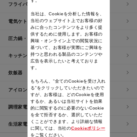
す。
フライパン・鍋
当社は、Cookieを分析した情報を、
当社のウェブサイト上でお客様の好
電気ケトル
みに合ったコンテンツをより多く提
供するために使用します。お客様の
圧力鍋・電気圧力鍋
興味・オンライン上での閲覧状況に
基づいて、お客様が実際にご興味を
持つと思われる製品のコンテンツや
キッチン用品
広告を表示したいと考えておりま
す。
炊飯器
もちろん、”全てのCookieを受け入れ
る”をクリックしていただきたいので
アイロン・衣類スチーマー
すが、お客様は、どのCookieを使用
するか、あるいは当社サイトを効果
調理家電
的に閲覧するのに必要のないCookie
を全て拒否するか、選択していただ
くことができます。より詳細な情報
生活家電
に関しては、当社の
Cookieポリシー
をご覧ください。