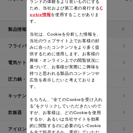
ランドの体験をより良いものにする
ため、当社および第三者の発行する
C
ookie情報
を使用することがありま
す。
製品情報
当社は、Cookieを分析した情報を、
当社のウェブサイト上でお客様の好
フライパン・鍋
みに合ったコンテンツをより多く提
供するために使用します。お客様の
興味・オンライン上での閲覧状況に
電気ケトル
基づいて、お客様が実際にご興味を
持つと思われる製品のコンテンツや
圧力鍋・電気圧力鍋
広告を表示したいと考えておりま
す。
キッチン用品
もちろん、”全てのCookieを受け入れ
る”をクリックしていただきたいので
炊飯器
すが、お客様は、どのCookieを使用
するか、あるいは当社サイトを効果
的に閲覧するのに必要のないCookie
アイロン・衣類スチーマー
を全て拒否するか、選択していただ