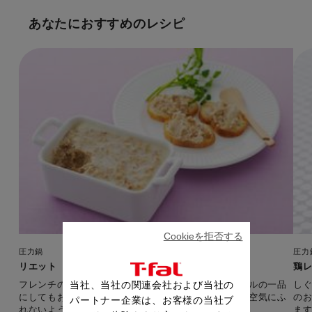
あなたにおすすめのレシピ
Cookieを拒否する
圧力鍋
圧力
リエット
鶏
フレンチの定番。そのままパンに塗ったり、オードブルの一品
し
当社、当社の関連会社および当社の
にしてもおいしくいただけます。最後に油をかけて、空気にふ
の
パートナー企業は、お客様の当社ブ
れないようにふたをします。
ま