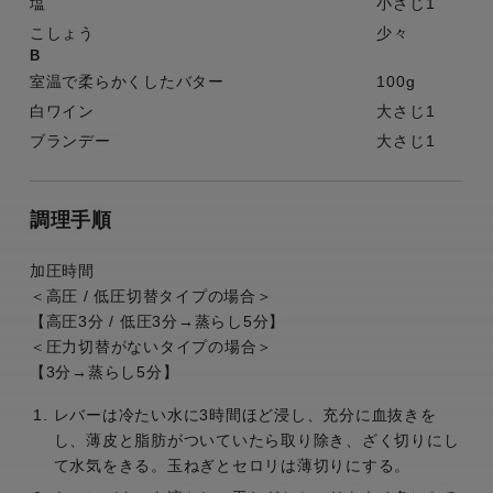
塩
小さじ1
こしょう
少々
B
室温で柔らかくしたバター
100g
白ワイン
大さじ1
ブランデー
大さじ1
調理手順
加圧時間
＜高圧 / 低圧切替タイプの場合＞
【高圧3分 / 低圧3分→蒸らし5分】
＜圧力切替がないタイプの場合＞
【3分→蒸らし5分】
レバーは冷たい水に3時間ほど浸し、充分に血抜きを
し、薄皮と脂肪がついていたら取り除き、ざく切りにし
て水気をきる。玉ねぎとセロリは薄切りにする。