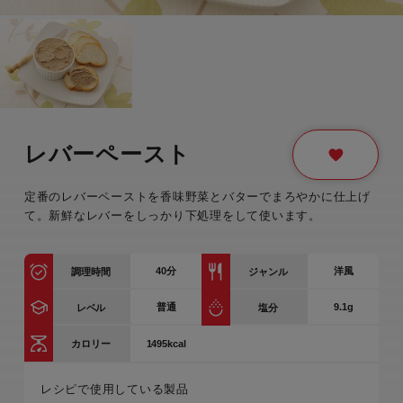
レバーペースト
定番のレバーペーストを香味野菜とバターでまろやかに仕上げ
て。新鮮なレバーをしっかり下処理をして使います。
40
分
洋風
調理時間
ジャンル
普通
9.1g
レベル
塩分
1495kcal
カロリー
レシピで使用している製品